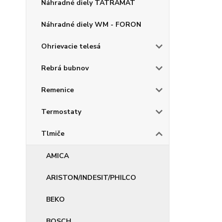
Náhradné diely TATRAMAT
Náhradné diely WM - FORON
Ohrievacie telesá
Rebrá bubnov
Remenice
Termostaty
Tlmiče
AMICA
ARISTON/INDESIT/PHILCO
BEKO
BOSCH