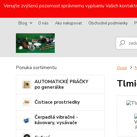
Venujte zvýšenú pozornosť správnemu vypísaniu Vašich kontaktn
Blog
O nás
Ako nakupovať
Obchodné podmienky
P
Ponuka sortimentu
Úvod
N
Tlmi
AUTOMATICKÉ PRÁČKY
po generálke
Čistiace prostriedky
Čerpadlá vibračné -
kávovary, vysávače