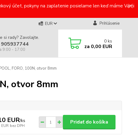
bankový účet, pokyny na zaplatenie posielame len keď máme Vami
Prihlásenie
EUR
e si rady? Zavolajte.
0
ks
 905937744
za
0,00 EUR
a 9:00 - 17:00
LPOOL, FORO, 100N, otvor 8mm
N, otvor 8mm
10 EUR
/
ks
Pridať do košíka
7 EUR
bez DPH