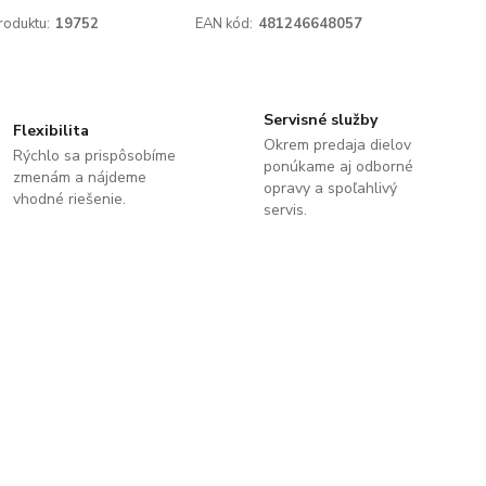
roduktu:
19752
EAN kód:
481246648057
Servisné služby
Flexibilita
Okrem predaja dielov
Rýchlo sa prispôsobíme
ponúkame aj odborné
zmenám a nájdeme
opravy a spoľahlivý
vhodné riešenie.
servis.