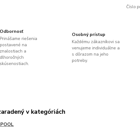
Číslo p
Odbornosť
Osobný prístup
Prinášame riešenia
Každému zákazníkovi sa
postavené na
venujeme individuálne a
znalostiach a
s dôrazom na jeho
dlhoročných
potreby.
skúsenostiach.
zaradený v kategóriách
RPOOL