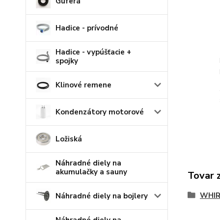
Guferá
Hadice - prívodné
Hadice - vypúšťacie +
spojky
Klinové remene
Kondenzátory motorové
Ložiská
Náhradné diely na
akumulačky a sauny
Tovar 
WHI
Náhradné diely na bojlery