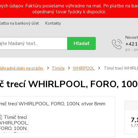
ých údajov. Faktúru posielame výhradne na mail. Pri platbe na 
objednaný tovar fyzicky k dispozícii.
latba na bankový účet
Kontakty
Neviet
Hľadať
+421
po - pi
áhradné diely na práčky
Tlmiče
WHIRPOOL
Tlmič trecí WHIR
č trecí WHIRLPOOL, FORO, 100
7,
5,7