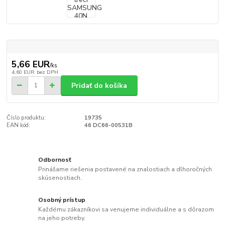
5,66 EUR
/
ks
4,60 EUR
bez DPH
Pridať do košíka
Číslo produktu:
19735
EAN kód:
46 DC66-00531B
Odbornosť
Prinášame riešenia postavené na znalostiach a dlhoročných
skúsenostiach.
Osobný prístup
Každému zákazníkovi sa venujeme individuálne a s dôrazom
na jeho potreby.