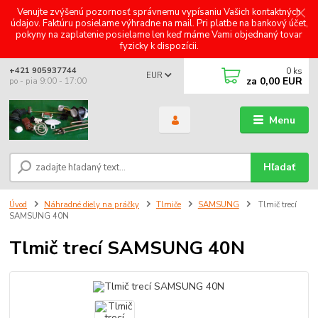
Venujte zvýšenú pozornosť správnemu vypísaniu Vašich kontaktných
údajov. Faktúru posielame výhradne na mail. Pri platbe na bankový účet,
pokyny na zaplatenie posielame len keď máme Vami objednaný tovar
fyzicky k dispozícii.
0
ks
+421 905937744
EUR
za
0,00 EUR
po - pia 9:00 - 17:00
Menu
Hľadať
Úvod
Náhradné diely na práčky
Tlmiče
SAMSUNG
Tlmič trecí
SAMSUNG 40N
Tlmič trecí SAMSUNG 40N