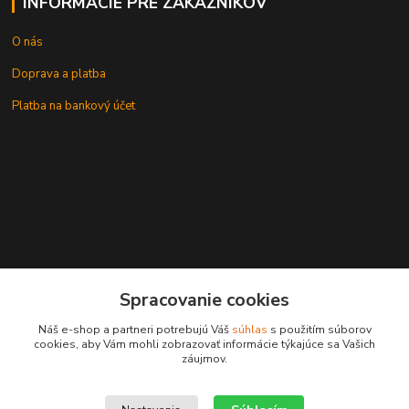
INFORMÁCIE PRE ZÁKAZNÍKOV
O nás
Doprava a platba
Platba na bankový účet
+421 905937744
Spracovanie cookies
leksunsro@gmail.com
Náš e-shop a partneri potrebujú Váš
súhlas
s použitím súborov
cookies, aby Vám mohli zobrazovať informácie týkajúce sa Vašich
záujmov.