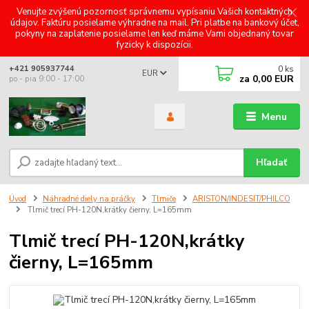
Venujte zvýšenú pozornosť správnemu vypísaniu Vašich kontaktných
údajov. Faktúru posielame výhradne na mail. Pri platbe na bankový účet,
pokyny na zaplatenie posielame len keď máme Vami objednaný tovar
fyzicky k dispozícii.
0
ks
+421 905937744
EUR
za
0,00 EUR
po - pia 9:00 - 17:00
Menu
Hľadať
Úvod
Náhradné diely na práčky
Tlmiče
ARISTON/INDESIT/PHILCO
Tlmič trecí PH-120N,krátky čierny, L=165mm
Tlmič trecí PH-120N,krátky
čierny, L=165mm