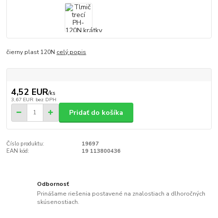
čierny plast 120N
celý popis
4,52 EUR
/
ks
3,67 EUR
bez DPH
Pridať do košíka
Číslo produktu:
19697
EAN kód:
19 113800436
Odbornosť
Prinášame riešenia postavené na znalostiach a dlhoročných
skúsenostiach.