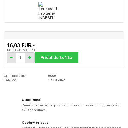
16,03 EUR
/
ks
13,03 EUR
bez DPH
Pridať do košíka
Číslo produktu:
9559
EAN kód:
12 105042
Odbornosť
Prinášame riešenia postavené na znalostiach a dlhoročných
skúsenostiach.
Osobný prístup