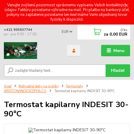
Venujte zvýšenú pozornosť správnemu vypísaniu Vašich kontaktných
údajov. Faktúru posielame výhradne na mail. Pri platbe na bankový účet,
pokyny na zaplatenie posielame len keď máme Vami objednaný tovar
fyzicky k dispozícii.
0
ks
+421 905937744
EUR
za
0,00 EUR
po - pia 9:00 - 17:00
Menu
Hľadať
Úvod
Náhradné diely na práčky
Termostaty
ARISTON/INDESIT/PHILCO
Termostat kapilarny INDESIT 30-90°C
Termostat kapilarny INDESIT 30-
90°C