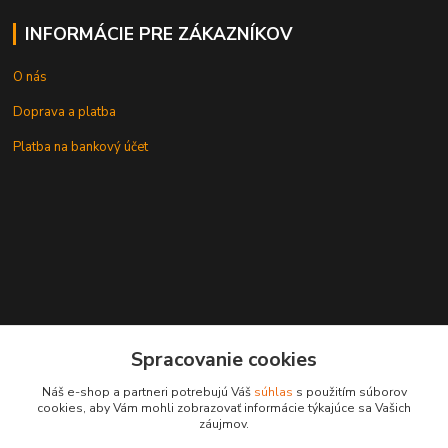
INFORMÁCIE PRE ZÁKAZNÍKOV
O nás
Doprava a platba
Platba na bankový účet
+421 905937744
Spracovanie cookies
leksunsro@gmail.com
Náš e-shop a partneri potrebujú Váš
súhlas
s použitím súborov
cookies, aby Vám mohli zobrazovať informácie týkajúce sa Vašich
záujmov.