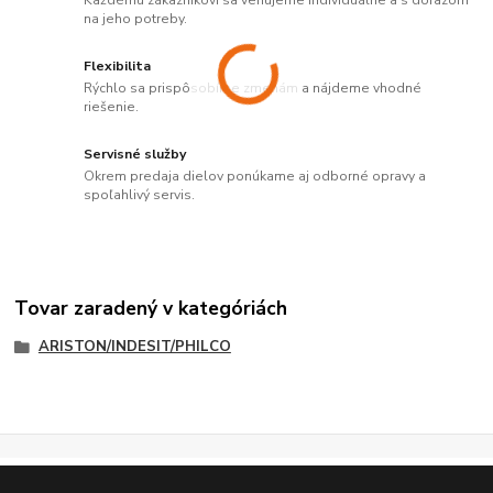
Každému zákazníkovi sa venujeme individuálne a s dôrazom
na jeho potreby.
Flexibilita
Rýchlo sa prispôsobíme zmenám a nájdeme vhodné
riešenie.
Servisné služby
Okrem predaja dielov ponúkame aj odborné opravy a
spoľahlivý servis.
Tovar zaradený v kategóriách
ARISTON/INDESIT/PHILCO