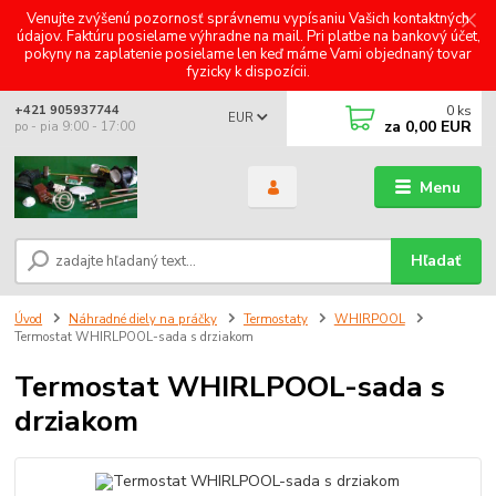
Venujte zvýšenú pozornosť správnemu vypísaniu Vašich kontaktných
údajov. Faktúru posielame výhradne na mail. Pri platbe na bankový účet,
pokyny na zaplatenie posielame len keď máme Vami objednaný tovar
fyzicky k dispozícii.
0
ks
+421 905937744
EUR
za
0,00 EUR
po - pia 9:00 - 17:00
Menu
Hľadať
Úvod
Náhradné diely na práčky
Termostaty
WHIRPOOL
Termostat WHIRLPOOL-sada s drziakom
Termostat WHIRLPOOL-sada s
drziakom