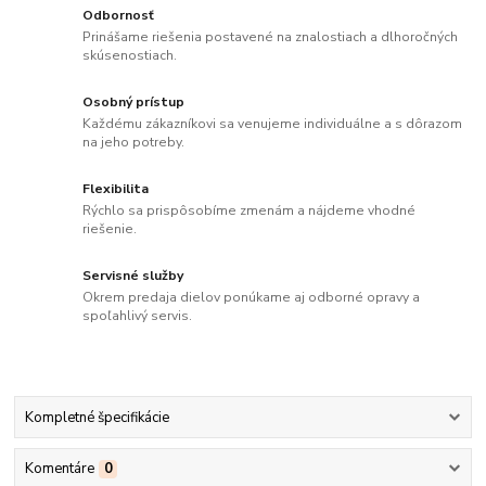
Odbornosť
Prinášame riešenia postavené na znalostiach a dlhoročných
skúsenostiach.
Osobný prístup
Každému zákazníkovi sa venujeme individuálne a s dôrazom
na jeho potreby.
Flexibilita
Rýchlo sa prispôsobíme zmenám a nájdeme vhodné
riešenie.
Servisné služby
Okrem predaja dielov ponúkame aj odborné opravy a
spoľahlivý servis.
Kompletné špecifikácie
Komentáre
0