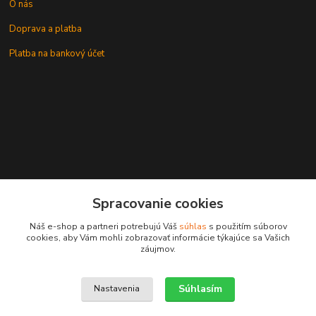
O nás
Doprava a platba
Platba na bankový účet
+421 905937744
Spracovanie cookies
leksunsro@gmail.com
Náš e-shop a partneri potrebujú Váš
súhlas
s použitím súborov
cookies, aby Vám mohli zobrazovať informácie týkajúce sa Vašich
záujmov.
Súhlasím
Nastavenia
Upravit sběr cookies.