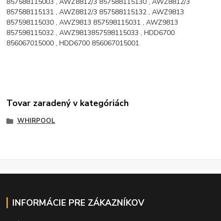
857588115003 , AWZ8812/3 857588115130 , AWZ8812/3
857588115131 , AWZ8812/3 857588115132 , AWZ9813
857598115030 , AWZ9813 857598115031 , AWZ9813
857598115032 , AWZ9813857598115033 , HDD6700
856067015000 , HDD6700 856067015001
Tovar zaradený v kategóriách
WHIRPOOL
INFORMÁCIE PRE ZÁKAZNÍKOV