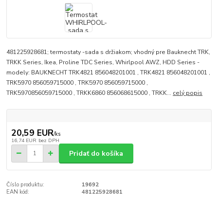
481225928681; termostaty -sada s držiakom; vhodný pre Bauknecht TRK,
TRKK Series, Ikea, Proline TDC Series, Whirlpool AWZ, HDD Series -
modely: BAUKNECHT TRK4821 856048201001 , TRK4821 856048201001 ,
TRK5970 856059715000 , TRK5970 856059715000 ,
TRK5970856059715000 , TRKK6860 856068615000 , TRKK...
celý popis
20,59 EUR
/
ks
16,74 EUR
bez DPH
Pridať do košíka
Číslo produktu:
19692
EAN kód:
481225928681