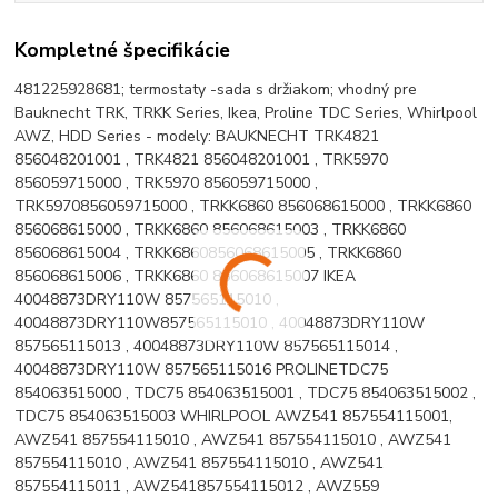
Kompletné špecifikácie
481225928681; termostaty -sada s držiakom; vhodný pre
Bauknecht TRK, TRKK Series, Ikea, Proline TDC Series, Whirlpool
AWZ, HDD Series - modely: BAUKNECHT TRK4821
856048201001 , TRK4821 856048201001 , TRK5970
856059715000 , TRK5970 856059715000 ,
TRK5970856059715000 , TRKK6860 856068615000 , TRKK6860
856068615000 , TRKK6860 856068615003 , TRKK6860
856068615004 , TRKK6860856068615005 , TRKK6860
856068615006 , TRKK6860 856068615007 IKEA
40048873DRY110W 857565115010 ,
40048873DRY110W857565115010 , 40048873DRY110W
857565115013 , 40048873DRY110W 857565115014 ,
40048873DRY110W 857565115016 PROLINETDC75
854063515000 , TDC75 854063515001 , TDC75 854063515002 ,
TDC75 854063515003 WHIRLPOOL AWZ541 857554115001,
AWZ541 857554115010 , AWZ541 857554115010 , AWZ541
857554115010 , AWZ541 857554115010 , AWZ541
857554115011 , AWZ541857554115012 , AWZ559