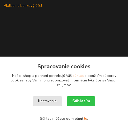
Platba na bankový účet
+421 905937744
Spracovanie cookies
leksunsro@gmail.com
Náš e-shop a partneri potrebujú Váš
súhlas
s použitím súborov
cookies, aby Vám mohli zobrazovať informácie týkajúce sa Vašich
záujmov.
Súhlasím
Nastavenia
Upravit sběr cookies.
Súhlas môžete odmietnuť
tu
.
Vytvorené na
Eshop-rychlo.sk