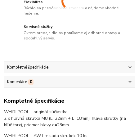
Flexibilita
Rýchlo sa prispôsobíme zmenám a nájdeme vhodné
riešenie.
Servisné služby
Okrem predaja dielov ponúkame aj odborné opravy a
spoľahlivý servis.
Kompletné špecifikácie
Komentáre
0
Kompletné špecifikácie
WHIRLPOOL - originál súčiastka
2 x hlavná skrutka M8 (L=22mm + L=18mm); hlava skrutky (na
kľúč torx), priemer hlavy d=23mm
WHIRLPOOL - AWT + sada skrutiek 10 ks