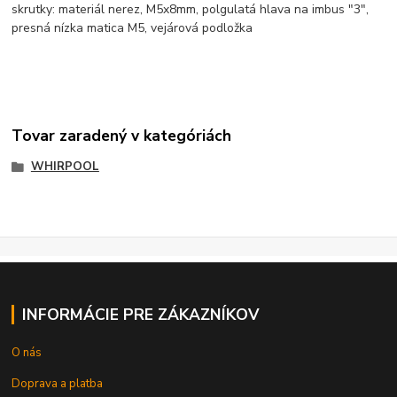
skrutky: materiál nerez, M5x8mm, polgulatá hlava na imbus "3",
presná nízka matica M5, vejárová podložka
Tovar zaradený v kategóriách
WHIRPOOL
INFORMÁCIE PRE ZÁKAZNÍKOV
O nás
Doprava a platba