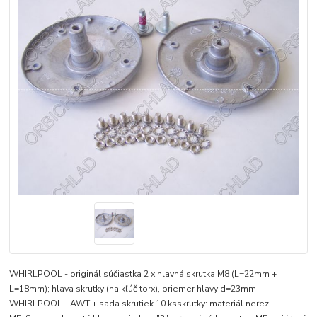
WHIRLPOOL - originál súčiastka 2 x hlavná skrutka M8 (L=22mm +
L=18mm); hlava skrutky (na kľúč torx), priemer hlavy d=23mm
WHIRLPOOL - AWT + sada skrutiek 10 ksskrutky: materiál nerez,