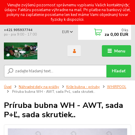
Venujte zvýšenú pozornosť správnemu vypísaniu Vašich kontaktných
údajov. Faktúru posielame výhradne na mail. Pri platbe na bankový účet,
pokyny na zaplatenie posielame len keď máme Vami objednaný tovar
fyzicky k dispozícii.
0
ks
+421 905937744
EUR
za
0,00 EUR
po - pia 9:00 - 17:00
Menu
Hľadať
Úvod
Náhradné diely na práčky
Kríže bubna - príruby
WHIRPOOL
Príruba bubna WH - AWT, sada P+Ľ, sada skrutiek..
Príruba bubna WH - AWT, sada
P+Ľ, sada skrutiek..