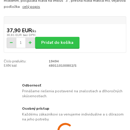
M5x8mm, polgulatá hlava na imbus "3", presná nízka matica M5, vejárová
podložka
celý popis
37,90 EUR
/
ks
30,81 EUR
bez DPH
Pridať do košíka
Číslo produktu:
19494
EAN kód:
480110100802/S
Odbornosť
Prinášame riešenia postavené na znalostiach a dlhoročných
skúsenostiach.
Osobný prístup
Každému zákazníkovi sa venujeme individuálne a s dôrazom
na jeho potreby.