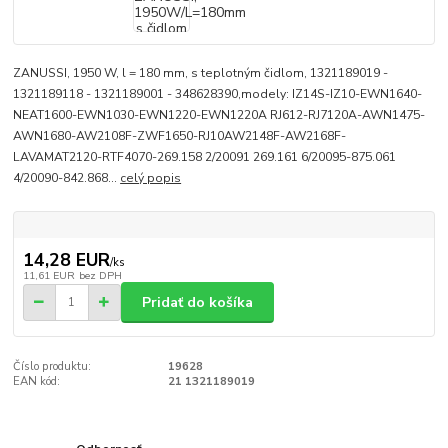
ZANUSSI, 1950 W, l = 180 mm, s teplotným čidlom, 1321189019 -
1321189118 - 1321189001 - 348628390,modely: IZ14S-IZ10-EWN1640-
NEAT1600-EWN1030-EWN1220-EWN1220A RJ612-RJ7120A-AWN1475-
AWN1680-AW2108F-ZWF1650-RJ10AW2148F-AW2168F-
LAVAMAT2120-RTF4070-269.158 2/20091 269.161 6/20095-875.061
4/20090-842.868...
celý popis
14,28 EUR
/
ks
11,61 EUR
bez DPH
Pridať do košíka
Číslo produktu:
19628
EAN kód:
21 1321189019