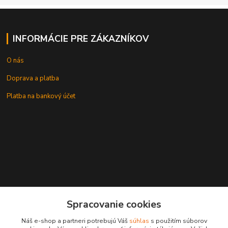
INFORMÁCIE PRE ZÁKAZNÍKOV
O nás
Doprava a platba
Platba na bankový účet
+421 905937744
Spracovanie cookies
leksunsro@gmail.com
Náš e-shop a partneri potrebujú Váš
súhlas
s použitím súborov