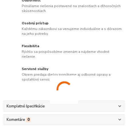
Odbornosť
Prinášame riešenia postavené na znalostiach a dlhoročných
skúsenostiach.
Osobný prístup
Každému zákazníkovi sa venujeme individuálne a s dôrazom
na jeho potreby.
Flexibilita
Rýchlo sa prispôsobíme zmenám a nájdeme vhodné
riešenie.
Servisné služby
Okrem predaja dielov ponúkame aj odborné opravy a
spoľahlivý servis.
Kompletné špecifikácie
Komentáre
0