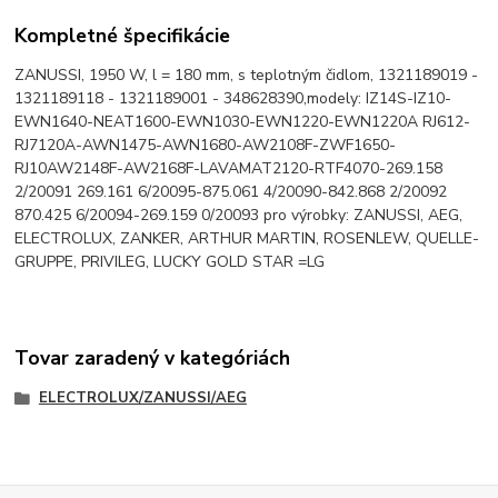
Kompletné špecifikácie
ZANUSSI, 1950 W, l = 180 mm, s teplotným čidlom, 1321189019 -
1321189118 - 1321189001 - 348628390,modely: IZ14S-IZ10-
EWN1640-NEAT1600-EWN1030-EWN1220-EWN1220A RJ612-
RJ7120A-AWN1475-AWN1680-AW2108F-ZWF1650-
RJ10AW2148F-AW2168F-LAVAMAT2120-RTF4070-269.158
2/20091 269.161 6/20095-875.061 4/20090-842.868 2/20092
870.425 6/20094-269.159 0/20093 pro výrobky: ZANUSSI, AEG,
ELECTROLUX, ZANKER, ARTHUR MARTIN, ROSENLEW, QUELLE-
GRUPPE, PRIVILEG, LUCKY GOLD STAR =LG
Tovar zaradený v kategóriách
ELECTROLUX/ZANUSSI/AEG