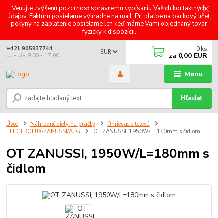
Venujte zvýšenú pozornosť správnemu vypísaniu Vašich kontaktných
údajov. Faktúru posielame výhradne na mail. Pri platbe na bankový účet,
pokyny na zaplatenie posielame len keď máme Vami objednaný tovar
fyzicky k dispozícii.
0
ks
+421 905937744
EUR
za
0,00 EUR
po - pia 9:00 - 17:00
Menu
Hľadať
Úvod
Náhradné diely na práčky
Ohrievacie telesá
ELECTROLUX/ZANUSSI/AEG
OT ZANUSSI, 1950W/L=180mm s čidlom
OT ZANUSSI, 1950W/L=180mm s
čidlom