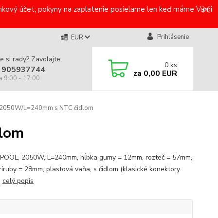
bankový účet, pokyny na zaplatenie posielame len keď máme Vami
Prihlásenie
EUR
e si rady? Zavolajte.
0
ks
 905937744
za
0,00 EUR
a 9:00 - 17:00
050W/L=240mm s NTC čidlom
lom
OOL, 2050W, L=240mm, hĺbka gumy = 12mm, rozteč = 57mm,
príruby = 28mm, plastová vaňa, s čidlom (klasické konektory
)
celý popis