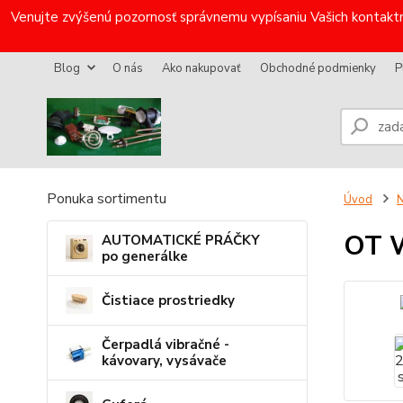
Venujte zvýšenú pozornosť správnemu vypísaniu Vašich kontaktn
Blog
O nás
Ako nakupovať
Obchodné podmienky
P
Ponuka sortimentu
Úvod
N
OT 
AUTOMATICKÉ PRÁČKY
po generálke
Čistiace prostriedky
Čerpadlá vibračné -
kávovary, vysávače