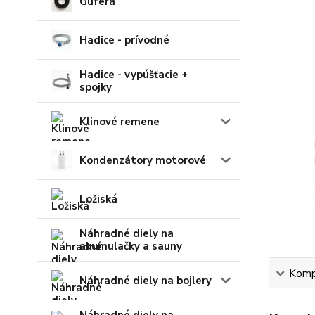
Guferá
Hadice - prívodné
Hadice - vypúšťacie +
spojky
Klinové remene
Kondenzátory motorové
Ložiská
Náhradné diely na
akumulačky a sauny
Kompl
Náhradné diely na bojlery