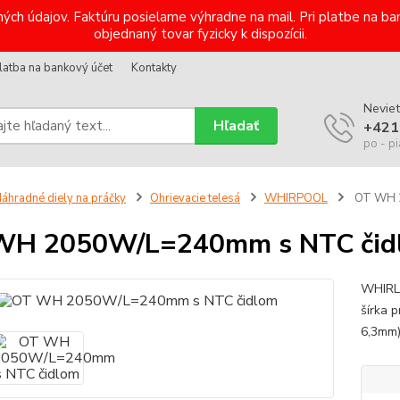
ých údajov. Faktúru posielame výhradne na mail. Pri platbe na 
objednaný tovar fyzicky k dispozícii.
latba na bankový účet
Kontakty
Neviet
Hľadať
+421
po - pi
áhradné diely na práčky
Ohrievacie telesá
WHIRPOOL
OT WH 2
WH 2050W/L=240mm s NTC čid
WHIRLP
šírka 
6,3mm