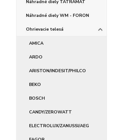
Náhradné diely TATRAMAT
Náhradné diely WM - FORON
Ohrievacie telesá
AMICA
ARDO
ARISTON/INDESIT/PHILCO
BEKO
BOSCH
CANDY/ZEROWATT
ELECTROLUX/ZANUSSI/AEG
FAGOR