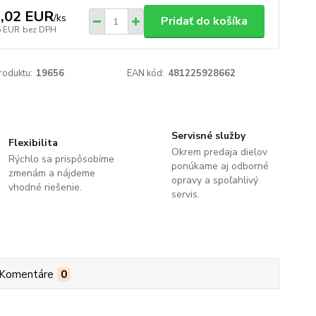
,02 EUR
/
ks
Pridať do košíka
6 EUR
bez DPH
roduktu:
19656
EAN kód:
481225928662
Servisné služby
Flexibilita
Okrem predaja dielov
Rýchlo sa prispôsobíme
ponúkame aj odborné
zmenám a nájdeme
opravy a spoľahlivý
vhodné riešenie.
servis.
Komentáre
0