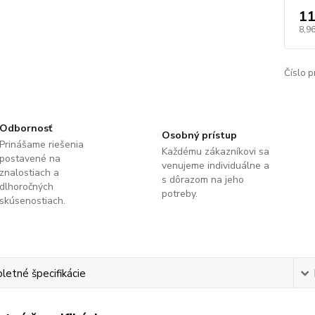
11
8,9
Číslo p
Odbornosť
Osobný prístup
Prinášame riešenia
Každému zákazníkovi sa
postavené na
venujeme individuálne a
znalostiach a
s dôrazom na jeho
dlhoročných
potreby.
skúsenostiach.
etné špecifikácie