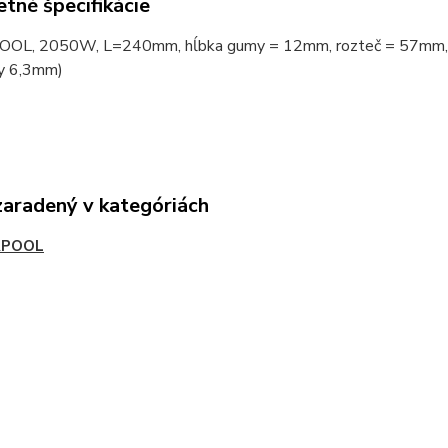
tné špecifikácie
L, 2050W, L=240mm, hĺbka gumy = 12mm, rozteč = 57mm, šírka
y 6,3mm)
zaradený v kategóriách
RPOOL