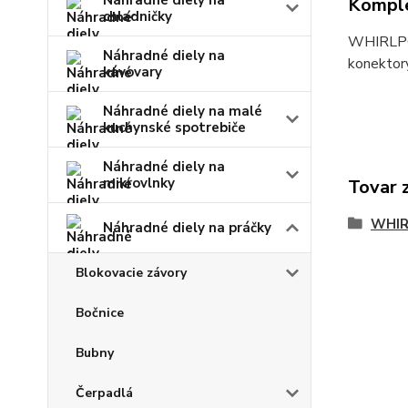
Náhradné diely na
Komple
chladničky
WHIRLPOO
Náhradné diely na
konektor
kávovary
Náhradné diely na malé
kuchynské spotrebiče
Náhradné diely na
mikrovlnky
Tovar 
WHI
Náhradné diely na práčky
Blokovacie závory
Bočnice
Bubny
Čerpadlá