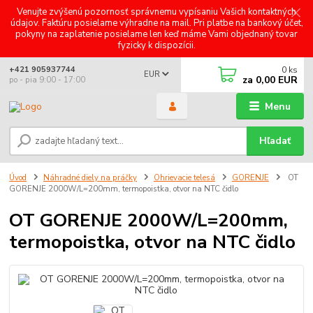
Venujte zvýšenú pozornosť správnemu vypísaniu Vašich kontaktných
údajov. Faktúru posielame výhradne na mail. Pri platbe na bankový účet,
pokyny na zaplatenie posielame len keď máme Vami objednaný tovar
fyzicky k dispozícii.
0
ks
+421 905937744
EUR
za
0,00 EUR
po - pia 9:00 - 17:00
Menu
Hľadať
Úvod
Náhradné diely na práčky
Ohrievacie telesá
GORENJE
OT
GORENJE 2000W/L=200mm, termopoistka, otvor na NTC čidlo
OT GORENJE 2000W/L=200mm,
termopoistka, otvor na NTC čidlo