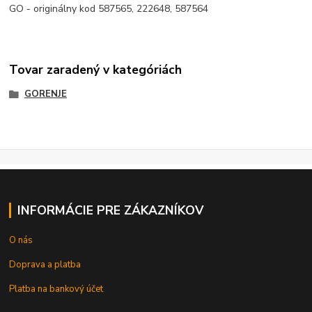
GO - originálny kod 587565, 222648, 587564
Tovar zaradený v kategóriách
GORENJE
INFORMÁCIE PRE ZÁKAZNÍKOV
O nás
Doprava a platba
Platba na bankový účet