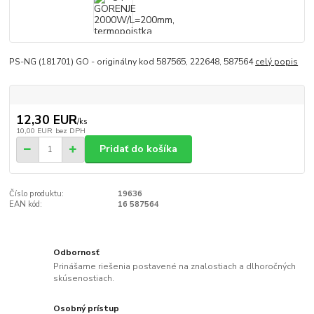
PS-NG (181701) GO - originálny kod 587565, 222648, 587564
celý popis
12,30 EUR
/
ks
10,00 EUR
bez DPH
Pridať do košíka
Číslo produktu:
19636
EAN kód:
16 587564
Odbornosť
Prinášame riešenia postavené na znalostiach a dlhoročných
skúsenostiach.
Osobný prístup