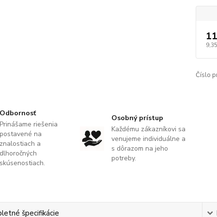
11
9,3
Číslo p
Odbornosť
Osobný prístup
Prinášame riešenia
Každému zákazníkovi sa
postavené na
venujeme individuálne a
znalostiach a
s dôrazom na jeho
dlhoročných
potreby.
skúsenostiach.
etné špecifikácie