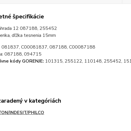
tné špecifikácie
áhrada 12 087188, 255452
ierika, dľžka tesnenia 15mm
:
081837, C00081837, 087188, C00087188
za: 087188, 094715
tívne kódy GORENJE:
101315, 255122, 110148, 255452, 15
zaradený v kategóriách
TON/INDESIT/PHILCO