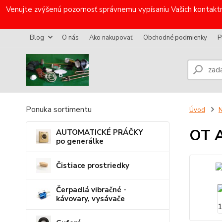
Venujte zvýšenú pozornosť správnemu vypísaniu Vašich kontaktn
Blog
O nás
Ako nakupovať
Obchodné podmienky
P
Ponuka sortimentu
Úvod
N
OT 
AUTOMATICKÉ PRÁČKY
po generálke
Čistiace prostriedky
Čerpadlá vibračné -
kávovary, vysávače