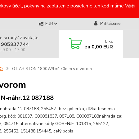
bankový účet, pokyny na zaplatenie posielame len keď máme Vami
Prihlásenie
EUR
e si rady? Zavolajte.
0
ks
 905937744
za
0,00 EUR
a 9:00 - 17:00
CO
OT ARISTON 1800W/L=170mm s otvorom
vorom
IN-náhr.12 087188
-náhrada 12 087188, 255452- bez golierika, dľžka tesnenia
rg. kód: 081837, C00081837, 087188, C00087188náhrada za:
, 094715 alternatívne kódy GORENJE: 101315, 255122,
, 255452, 151488,154445,
celý popis