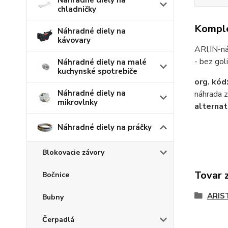
Náhradné diely na
chladničky
Komple
Náhradné diely na
kávovary
ARI,IN-n
- bez gol
Náhradné diely na malé
kuchynské spotrebiče
org. kód
Náhradné diely na
náhrada 
mikrovlnky
alterna
Náhradné diely na práčky
Blokovacie závory
Tovar 
Bočnice
ARIS
Bubny
Čerpadlá