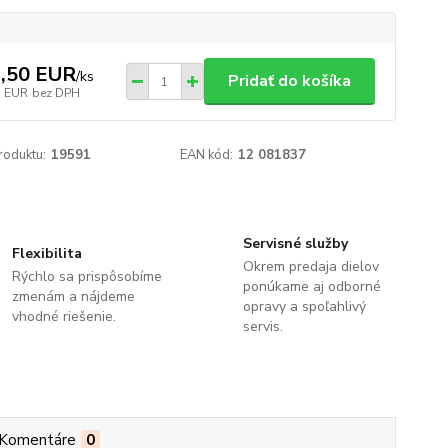
,50 EUR
/
ks
Pridať do košíka
5 EUR
bez DPH
roduktu:
19591
EAN kód:
12 081837
Servisné služby
Flexibilita
Okrem predaja dielov
Rýchlo sa prispôsobíme
ponúkame aj odborné
zmenám a nájdeme
opravy a spoľahlivý
vhodné riešenie.
servis.
Komentáre
0