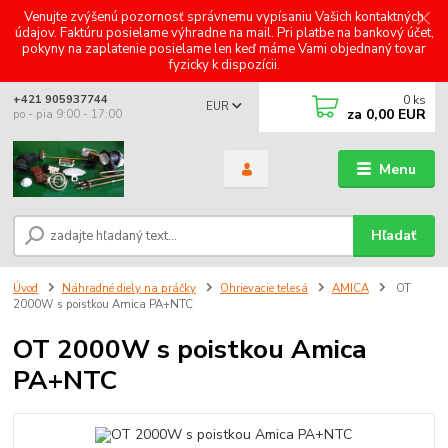
Venujte zvýšenú pozornosť správnemu vypísaniu Vašich kontaktných
údajov. Faktúru posielame výhradne na mail. Pri platbe na bankový účet,
pokyny na zaplatenie posielame len keď máme Vami objednaný tovar
fyzicky k dispozícii.
0
ks
+421 905937744
EUR
za
0,00 EUR
po - pia 9:00 - 17:00
Menu
Hľadať
Úvod
Náhradné diely na práčky
Ohrievacie telesá
AMICA
OT
2000W s poistkou Amica PA+NTC
OT 2000W s poistkou Amica
PA+NTC