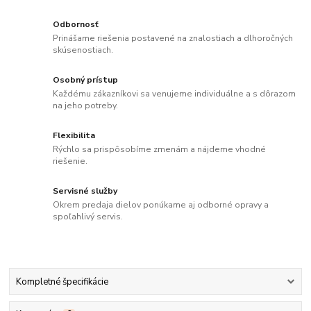
Odbornosť
Prinášame riešenia postavené na znalostiach a dlhoročných
skúsenostiach.
Osobný prístup
Každému zákazníkovi sa venujeme individuálne a s dôrazom
na jeho potreby.
Flexibilita
Rýchlo sa prispôsobíme zmenám a nájdeme vhodné
riešenie.
Servisné služby
Okrem predaja dielov ponúkame aj odborné opravy a
spoľahlivý servis.
Kompletné špecifikácie