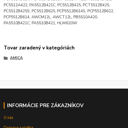
PC5512A422, PA5512B421C, PC5512B425, PCT5512B425,
PC5512B425S, PC5512B625, PCP5512B614S, PCP5512B622,
PCP5512B614, AWCM12L, AWCT12L, PB5510A420,
PA5510B421C, PA5510B421, HLW620W
Tovar zaradený v kategóriách
AMICA
INFORMÁCIE PRE ZÁKAZNÍKOV
O nás
Doprava a platba