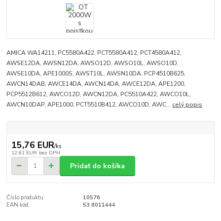
AMICA WA14211, PC5580A422, PCT5580A412, PCT4580A412,
AWSE12DA, AWSN12DA, AWSO12D, AWSO10L, AWSO10D,
AWSE10DA, APE1000S, AWST10L, AWSN10DA, PCP4510B625,
AWCN14DAB, AWCE14DA, AWCN14DA, AWCE12DA, APE1200,
PCP5512B612, AWCO12D, AWCN12DA, PC5510A422, AWCO10L,
AWCN10DAP, APE1000, PCT5510B412, AWCO10D, AWC...
celý popis
15,76 EUR
/
ks
12,81 EUR
bez DPH
Pridať do košíka
Číslo produktu:
10576
EAN kód:
53 8011444