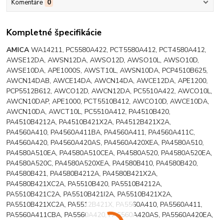
Komentáre
0
Kompletné špecifikácie
AMICA
WA14211, PC5580A422, PCT5580A412, PCT4580A412,
AWSE12DA, AWSN12DA, AWSO12D, AWSO10L, AWSO10D,
AWSE10DA, APE1000S, AWST10L, AWSN10DA, PCP4510B625,
AWCN14DAB, AWCE14DA, AWCN14DA, AWCE12DA, APE1200,
PCP5512B612, AWCO12D, AWCN12DA, PC5510A422, AWCO10L,
AWCN10DAP, APE1000, PCT5510B412, AWCO10D, AWCE10DA,
AWCN10DA, AWCT10L, PC5510A412, PA4510B420,
PA4510B4212A, PA4510B421X2A, PA4512B421X2A,
PA4560A410, PA4560A411BA, PA4560A411, PA4560A411C,
PA4560A420, PA4560A420AS, PA4560A420XEA, PA4580A510,
PA4580A510EA, PA4580A510CEA, PA4580A520, PA4580A520EA,
PA4580A520C, PA4580A520XEA, PA4580B410, PA4580B420,
PA4580B421, PA4580B4212A, PA4580B421X2A,
PA4580B421XC2A, PA5510B420, PA5510B4212A,
PA5510B421C2A, PA5510B421I2A, PA5510B421X2A,
PA5510B421XC2A, PA5512B421X, PA5560A410, PA5560A411,
PA5560A411CBA, PA5560A420, PA5560A420AS, PA5560A420EA,