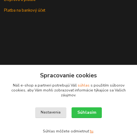
Platba na bankový účet
+421 905937744
Spracovanie cookies
leksunsro@gmail.com
Náš e-shop a partneri potrebujú Váš
súhlas
s použitím súborov
cookies, aby Vám mohli zobrazovať informácie týkajúce sa Vašich
záujmov.
Súhlasím
Nastavenia
Upravit sběr cookies.
Súhlas môžete odmietnuť
tu
.
Vytvorené na
Eshop-rychlo.sk