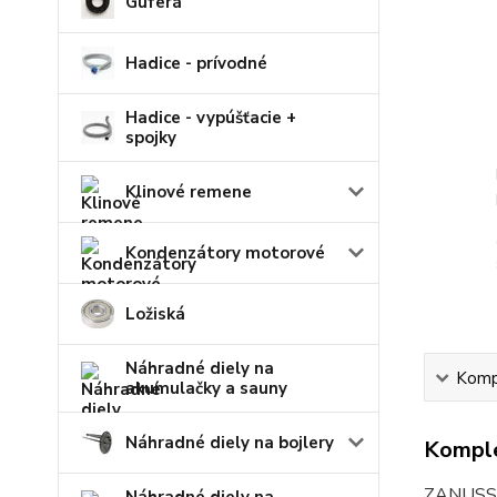
Guferá
Hadice - prívodné
Hadice - vypúšťacie +
spojky
Klinové remene
Kondenzátory motorové
Ložiská
Náhradné diely na
Kompl
akumulačky a sauny
Náhradné diely na bojlery
Komple
ZANUSS