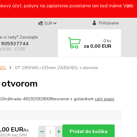
bankový účet, pokyny na zaplatenie posielame len keď máme Vami
Prihlásenie
EUR
e si rady? Zavolajte.
0
ks
 905937744
za
0,00 EUR
a 9:00 - 17:00
AEG
OT 1950W/L=235mm, ZA/EX/AEG, s otvorom
 otvorom
SInáhrada-481925928008tesnenie s golierikom
celý popis
,00 EUR
/
ks
Pridať do košíka
38 EUR
bez DPH