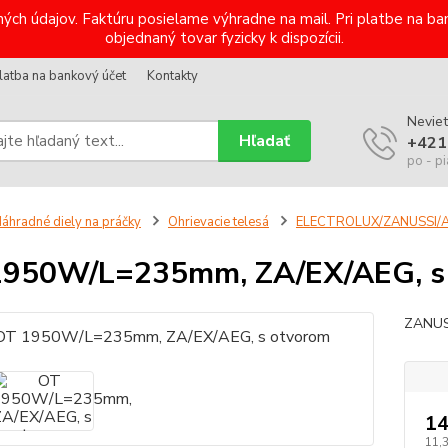
ých údajov. Faktúru posielame výhradne na mail. Pri platbe na 
objednaný tovar fyzicky k dispozícii.
latba na bankový účet
Kontakty
Neviet
Hľadať
+421
po - pi
áhradné diely na práčky
Ohrievacie telesá
ELECTROLUX/ZANUSSI/
1950W/L=235mm, ZA/EX/AEG, s
ZANUS
14
11,