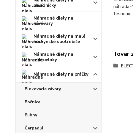
Náhradné diely na
chladničky
náhrada
tesnenie 
Náhradné diely na
kávovary
Náhradné diely na malé
kuchynské spotrebiče
Tovar 
Náhradné diely na
mikrovlnky
ELEC
Náhradné diely na práčky
Blokovacie závory
Bočnice
Bubny
Čerpadlá