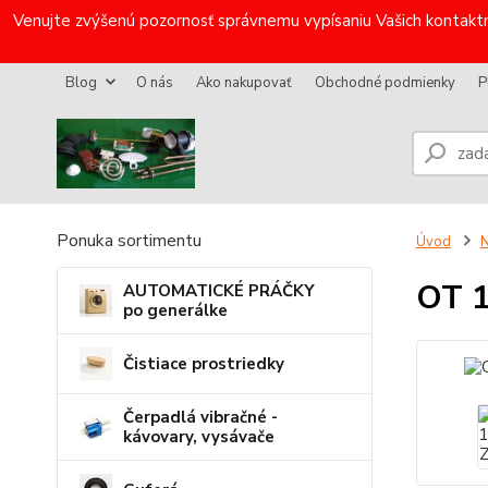
Venujte zvýšenú pozornosť správnemu vypísaniu Vašich kontaktn
Blog
O nás
Ako nakupovať
Obchodné podmienky
P
Ponuka sortimentu
Úvod
N
OT 
AUTOMATICKÉ PRÁČKY
po generálke
Čistiace prostriedky
Čerpadlá vibračné -
kávovary, vysávače