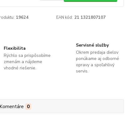
roduktu:
19624
EAN kód:
21 1321807107
Servisné služby
Flexibilita
Okrem predaja dielov
Rýchlo sa prispôsobíme
ponúkame aj odborné
zmenám a nájdeme
opravy a spoľahlivý
vhodné riešenie.
servis.
Komentáre
0