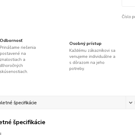
Číslo p
Odbornosť
Osobný prístup
Prinášame riešenia
Každému zákazníkovi sa
postavené na
venujeme individuálne a
znalostiach a
s dôrazom na jeho
dlhoročných
potreby.
skúsenostiach.
etné špecifikácie
tné špecifikácie
I