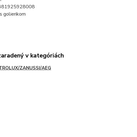
-481925928008
s golierikom
zaradený v kategóriách
TROLUX/ZANUSSI/AEG