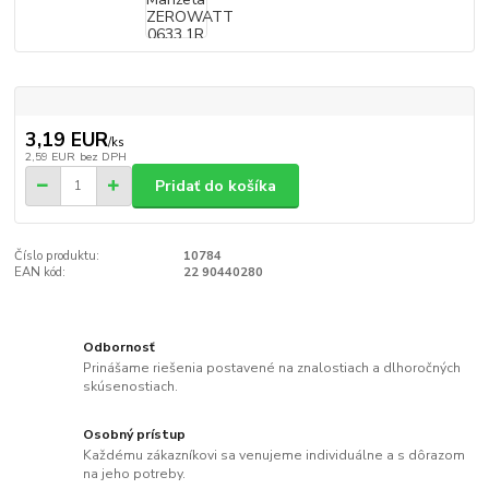
3,19 EUR
/
ks
2,59 EUR
bez DPH
Pridať do košíka
Číslo produktu:
10784
EAN kód:
22 90440280
Odbornosť
Prinášame riešenia postavené na znalostiach a dlhoročných
skúsenostiach.
Osobný prístup
Každému zákazníkovi sa venujeme individuálne a s dôrazom
na jeho potreby.