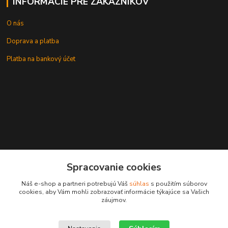
INFORMÁCIE PRE ZÁKAZNÍKOV
O nás
Doprava a platba
Platba na bankový účet
+421 905937744
Spracovanie cookies
leksunsro@gmail.com
Náš e-shop a partneri potrebujú Váš
súhlas
s použitím súborov
cookies, aby Vám mohli zobrazovať informácie týkajúce sa Vašich
záujmov.