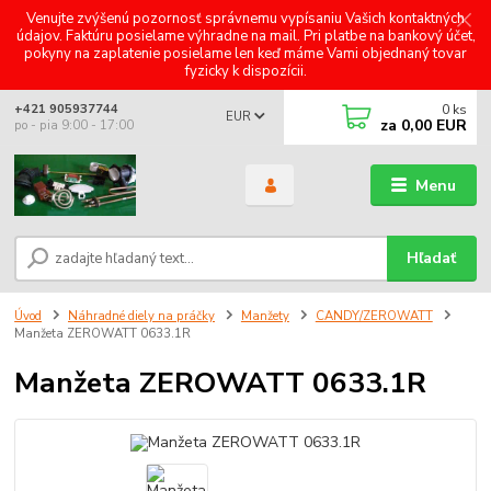
Venujte zvýšenú pozornosť správnemu vypísaniu Vašich kontaktných
údajov. Faktúru posielame výhradne na mail. Pri platbe na bankový účet,
pokyny na zaplatenie posielame len keď máme Vami objednaný tovar
fyzicky k dispozícii.
0
ks
+421 905937744
EUR
za
0,00 EUR
po - pia 9:00 - 17:00
Menu
Hľadať
Úvod
Náhradné diely na práčky
Manžety
CANDY/ZEROWATT
Manžeta ZEROWATT 0633.1R
Manžeta ZEROWATT 0633.1R