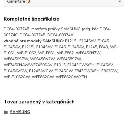
Komentáre
0
Kompletné špecifikácie
DC64-00374B; manžeta práčky SAMSUNG (orig. kód DC64-
00374C, DC64-00374B, DC64-00374A)
vhodné pre modely SAMSUNG:
F1215J, F1045AV, F1045,
F1245AV, F1215J, F1045AV, F1045, F1245AV, F1245, F843, WF-
F1061, WF-F1062, WF-F861, WF-F862, WF6450N7W,
WF6450S7W, WF6458N7W, WF6458S7W,
WF7450NAW,WF7450SAV, F1015, F1043GW/XEH, F1045AV,
F1045AVGW, F1245AVGW, F1245GW, F843GW/XEH, F862GW,
WF-F1062GW, WFF862GW, WFF862GW/XEH
Tovar zaradený v kategóriách
SAMSUNG