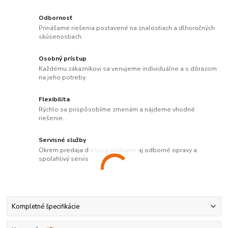
Odbornosť
Prinášame riešenia postavené na znalostiach a dlhoročných
skúsenostiach.
Osobný prístup
Každému zákazníkovi sa venujeme individuálne a s dôrazom
na jeho potreby.
Flexibilita
Rýchlo sa prispôsobíme zmenám a nájdeme vhodné
riešenie.
Servisné služby
Okrem predaja dielov ponúkame aj odborné opravy a
spoľahlivý servis.
Kompletné špecifikácie