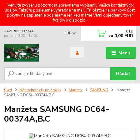
Venujte zvýšenú pozornosť správnemu vypísaniu Vašich kontaktných
údajov. Faktúru posielame výhradne na mail. Pri platbe na bankový účet,
pokyny na zaplatenie posielame len keď máme Vami objednaný tovar
fyzicky k dispozícii.
0
ks
+421 905937744
EUR
za
0,00 EUR
po - pia 9:00 - 17:00
Menu
Hľadať
Úvod
Náhradné diely na práčky
Manžety
SAMSUNG
Manžeta
SAMSUNG DC64-00374A,B,C
Manžeta SAMSUNG DC64-
00374A,B,C