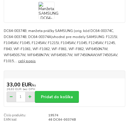
DC64-00374B; manžeta práčky SAMSUNG (orig. kód DC64-00374C,
DC64-00374B, DC64-00374A)vhodné pre modely SAMSUNG: F1215J,
F1045AV, F1045, F1245AV, F1215J, F1045AV, F1045, F1245AV, F1245,
F843, WF-F1061, WF-F1062, WF-F861, WF-F862, WF6450N7W,
WF6450S7W, WF6458N7W, WF6458S7W, WF7450NAW,WF7450SAV,
F1015,...
celý popis
33,00 EUR
/
ks
26,83 EUR
bez DPH
Pridať do košíka
Číslo produktu:
19574
EAN kód:
46 DC64-00374B