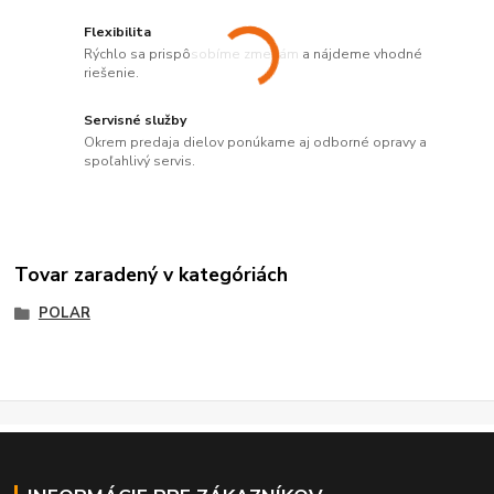
Flexibilita
Rýchlo sa prispôsobíme zmenám a nájdeme vhodné
riešenie.
Servisné služby
Okrem predaja dielov ponúkame aj odborné opravy a
spoľahlivý servis.
Tovar zaradený v kategóriách
POLAR