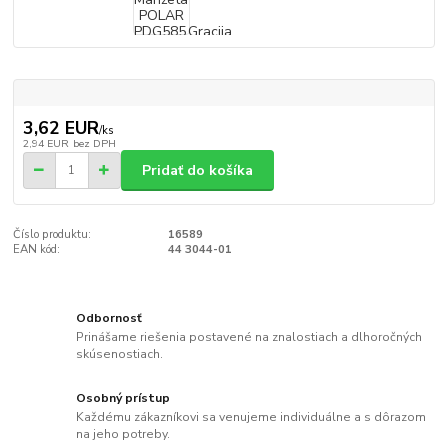
3,62 EUR
/
ks
2,94 EUR
bez DPH
Pridať do košíka
Číslo produktu:
16589
EAN kód:
44 3044-01
Odbornosť
Prinášame riešenia postavené na znalostiach a dlhoročných
skúsenostiach.
Osobný prístup
Každému zákazníkovi sa venujeme individuálne a s dôrazom
na jeho potreby.