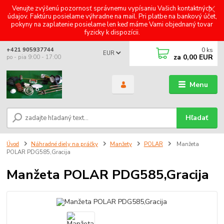
Venujte zvýšenú pozornosť správnemu vypísaniu Vašich kontaktných
údajov. Faktúru posielame výhradne na mail. Pri platbe na bankový účet,
pokyny na zaplatenie posielame len keď máme Vami objednaný tovar
fyzicky k dispozícii.
0
ks
+421 905937744
EUR
za
0,00 EUR
po - pia 9:00 - 17:00
Menu
Hľadať
Úvod
Náhradné diely na práčky
Manžety
POLAR
Manžeta
POLAR PDG585,Gracija
Manžeta POLAR PDG585,Gracija