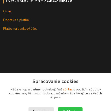
INFORMÁCIE PRE ZÁKAZNÍKOV
O nás
Doprava a platba
Platba na bankový účet
+421 905937744
Spracovanie cookies
leksunsro@gmail.com
Náš e-shop a partneri potrebujú Váš
súhlas
s použitím súborov
cookies, aby Vám mohli zobrazovať informácie týkajúce sa Vašich
záujmov.