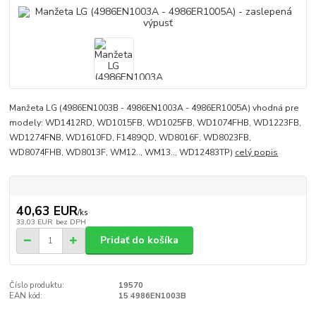
Manžeta LG (4986EN1003B - 4986EN1003A - 4986ER1005A) vhodná pre
modely: WD1412RD, WD1015FB, WD1025FB, WD1074FHB, WD1223FB,
WD1274FNB, WD1610FD, F1489QD, WD8016F, WD8023FB,
WD8074FHB, WD8013F, WM12.., WM13.., WD12483TP)
celý popis
40,63 EUR
/
ks
33,03 EUR
bez DPH
Pridať do košíka
Číslo produktu:
19570
EAN kód:
15 4986EN1003B