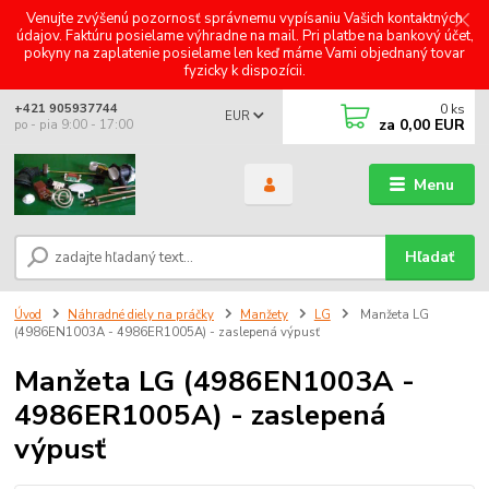
Venujte zvýšenú pozornosť správnemu vypísaniu Vašich kontaktných
údajov. Faktúru posielame výhradne na mail. Pri platbe na bankový účet,
pokyny na zaplatenie posielame len keď máme Vami objednaný tovar
fyzicky k dispozícii.
0
ks
+421 905937744
EUR
za
0,00 EUR
po - pia 9:00 - 17:00
Menu
Hľadať
Úvod
Náhradné diely na práčky
Manžety
LG
Manžeta LG
(4986EN1003A - 4986ER1005A) - zaslepená výpusť
Manžeta LG (4986EN1003A -
4986ER1005A) - zaslepená
výpusť