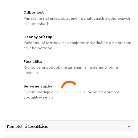
Odbornosť
Prinášame riešenia postavené na znalostiach a dlhoročných
skúsenostiach.
Osobný prístup
Každému zákazníkovi sa venujeme individuálne a s dôrazom
na jeho potreby.
Flexibilita
Rýchlo sa prispôsobíme zmenám a nájdeme vhodné
riešenie.
Servisné služby
Okrem predaja dielov ponúkame aj odborné opravy a
spoľahlivý servis.
Kompletné špecifikácie