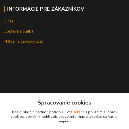
INFORMÁCIE PRE ZÁKAZNÍKOV
O nás
Doprava a platba
Platba na bankový účet
+421 905937744
Spracovanie cookies
leksunsro@gmail.com
Náš e-shop a partneri potrebujú Váš
súhlas
s použitím súborov
cookies, aby Vám mohli zobrazovať informácie týkajúce sa Vašich
záujmov.