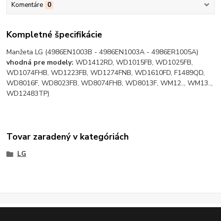
Komentáre
0
Kompletné špecifikácie
Manžeta LG (4986EN1003B - 4986EN1003A - 4986ER1005A)
vhodná pre modely:
WD1412RD, WD1015FB, WD1025FB,
WD1074FHB, WD1223FB, WD1274FNB, WD1610FD, F1489QD,
WD8016F, WD8023FB, WD8074FHB, WD8013F, WM12.., WM13..,
WD12483TP)
Tovar zaradený v kategóriách
LG