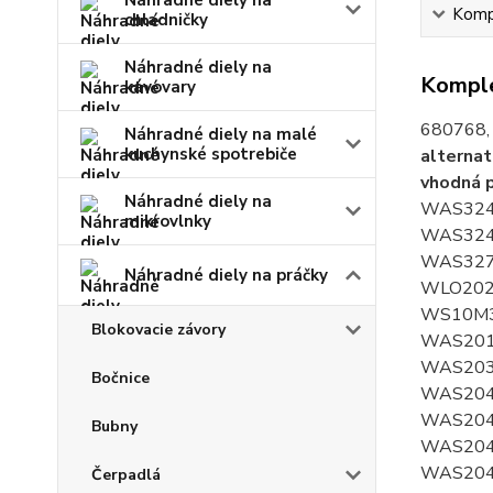
Náhradné diely na
Kompl
chladničky
Náhradné diely na
Komple
kávovary
680768,
Náhradné diely na malé
kuchynské spotrebiče
alternat
vhodná 
Náhradné diely na
WAS324
mikrovlnky
WAS324
WAS327
Náhradné diely na práčky
WLO202
WS10M3
Blokovacie závory
WAS201
WAS203
Bočnice
WAS204
WAS2042
Bubny
WAS204
WAS204
Čerpadlá