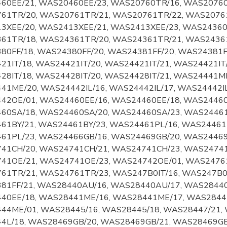
60EE/21, WAS20460EE/23, WAS20760TR/16, WAS20760
61TR/20, WAS20761TR/21, WAS20761TR/22, WAS20761
3XEE/20, WAS2413XEE/21, WAS2413XEE/23, WAS24360
61TR/18, WAS24361TR/20, WAS24361TR/21, WAS24361
0FF/18, WAS24380FF/20, WAS24381FF/20, WAS24381FF
1IT/18, WAS24421IT/20, WAS24421IT/21, WAS24421IT/
28IT/18, WAS24428IT/20, WAS24428IT/21, WAS24441M
1ME/20, WAS24442IL/16, WAS24442IL/17, WAS24442IL
42OE/01, WAS24460EE/16, WAS24460EE/18, WAS24460
60SA/18, WAS24460SA/20, WAS24460SA/23, WAS24461
61BY/21, WAS24461BY/23, WAS24461PL/16, WAS24461P
61PL/23, WAS24466GB/16, WAS24469GB/20, WAS24469
41CH/20, WAS24741CH/21, WAS24741CH/23, WAS24741
41OE/21, WAS24741OE/23, WAS24742OE/01, WAS24761
61TR/21, WAS24761TR/23, WAS247B0IT/16, WAS247B0I
81FF/21, WAS28440AU/16, WAS28440AU/17, WAS28440
40EE/18, WAS28441ME/16, WAS28441ME/17, WAS2844
44ME/01, WAS28445/16, WAS28445/18, WAS28447/21, 
4L/18, WAS28469GB/20, WAS28469GB/21, WAS28469GB/