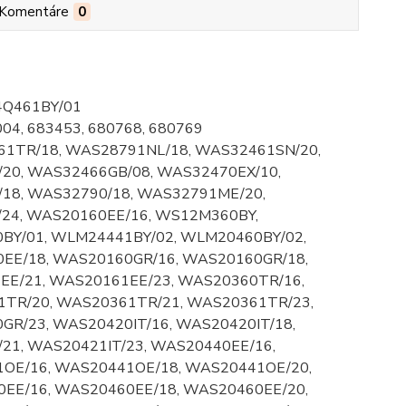
Komentáre
0
14Q461BY/01
04, 683453, 680768, 680769
1TR/18, WAS28791NL/18, WAS32461SN/20,
20, WAS32466GB/08, WAS32470EX/10,
18, WAS32790/18, WAS32791ME/20,
24, WAS20160EE/16, WS12M360BY,
BY/01, WLM24441BY/02, WLM20460BY/02,
EE/18, WAS20160GR/16, WAS20160GR/18,
EE/21, WAS20161EE/23, WAS20360TR/16,
TR/20, WAS20361TR/21, WAS20361TR/23,
R/23, WAS20420IT/16, WAS20420IT/18,
/21, WAS20421IT/23, WAS20440EE/16,
OE/16, WAS20441OE/18, WAS20441OE/20,
EE/16, WAS20460EE/18, WAS20460EE/20,