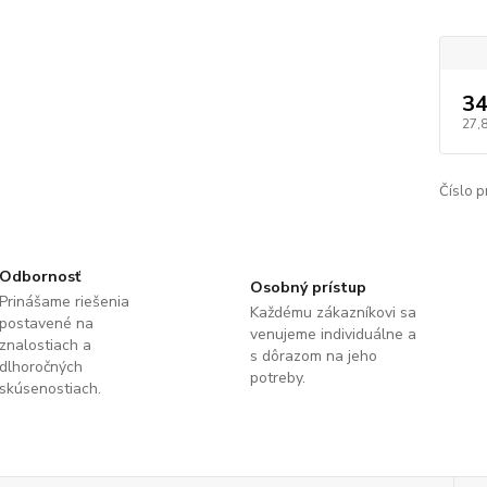
34
27,
Číslo p
Odbornosť
Osobný prístup
Prinášame riešenia
Každému zákazníkovi sa
postavené na
venujeme individuálne a
znalostiach a
s dôrazom na jeho
dlhoročných
potreby.
skúsenostiach.