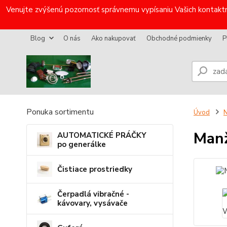
Venujte zvýšenú pozornosť správnemu vypísaniu Vašich kontaktn
Blog
O nás
Ako nakupovať
Obchodné podmienky
P
Ponuka sortimentu
Úvod
N
Man
AUTOMATICKÉ PRÁČKY
po generálke
Čistiace prostriedky
Čerpadlá vibračné -
kávovary, vysávače