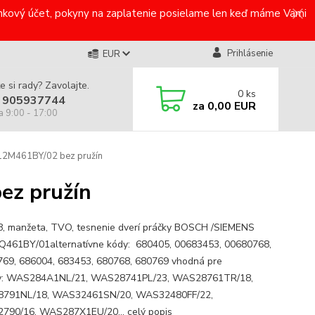
bankový účet, pokyny na zaplatenie posielame len keď máme Vami
Prihlásenie
EUR
e si rady? Zavolajte.
0
ks
 905937744
za
0,00 EUR
a 9:00 - 17:00
2M461BY/02 bez pružín
z pružín
, manžeta, TVO, tesnenie dverí práčky BOSCH /SIEMENS
61BY/01alternatívne kódy: 680405, 00683453, 00680768,
69, 686004, 683453, 680768, 680769 vhodná pre
y: WAS284A1NL/21, WAS28741PL/23, WAS28761TR/18,
791NL/18, WAS32461SN/20, WAS32480FF/22,
790/16, WAS287X1EU/20...
celý popis