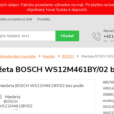
ých údajov. Faktúru posielame výhradne na mail. Pri platbe na 
objednaný tovar fyzicky k dispozícii.
latba na bankový účet
Kontakty
Neviet
Hľadať
+421
po - pi
áhradné diely na práčky
Manžety
BOSCH
Manžeta BOSCH WS1
žeta BOSCH WS12M461BY/02 be
680768
WM14Q4
006807
model
WAS28
WAS32