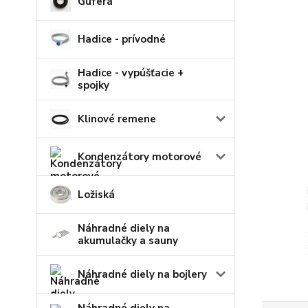
Guferá
Hadice - prívodné
Hadice - vypúšťacie +
spojky
Klinové remene
Kondenzátory motorové
Ložiská
Náhradné diely na
akumulačky a sauny
Náhradné diely na bojlery