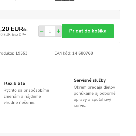
,20 EUR
/
ks
Pridať do košíka
80 EUR
bez DPH
roduktu:
19553
EAN kód:
14 680768
Servisné služby
Flexibilita
Okrem predaja dielov
Rýchlo sa prispôsobíme
ponúkame aj odborné
zmenám a nájdeme
opravy a spoľahlivý
vhodné riešenie.
servis.