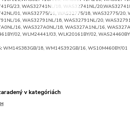
41FG/23, WAS32741NL/18, WAS32741NL/20,WAS32741N
42NL/01, WAS32775/16, WAS32775/18, WAS32775/20, 
91NL/16, WAS32791NL/18, WAS32791NL/20, WAS32791
A0NL/16, WAS327A0NL/18, WAS327A1NL/16, WAS327A
61BY/02, WLM24441/03, WLK20161BY/02, WAS24460BY
:
WM14S383GB/18, WM14S392GB/16, WS10M460BY/01
zaradený v kategóriách
CH