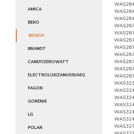
WAS284
AMICA
WAS284
WAS284
BEKO
WAS287
WAS287
BOSCH
WAS287
WAS287
BRANDT
WAS287
WAS287
CANDY/ZEROWATT
WAS287
ELECTROLUX/ZANUSSI/AEG
WAS287
WAS323
FAGOR
WAS324
WAS324
GORENJE
WAS324
WAS324
LG
WAS324
WAS327
POLAR
WAS327