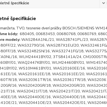
etné špecifikácie
tné špecifikácie
 manžeta, TVO, tesnenie dverí práčky BOSCH /SIEMENS WM
ívne kódy:
680405, 00683453, 00680768, 00680769, 6860
pre modely:
WAS284A1NL/21, WAS28741PL/23, WAS2876
80FF/22, WAS32790/16, WAS287X1EU/20, WAS32461FG/
80FF/18, WAS32482SN/16, WAS32741FG/18, WAS32775/
A0NL/16, WLM24441BY/02, 3TS84141A/24, CM1000STR/
60BY/01, WAQ2447KBY/01, WLM24460BY/01, WM14S740
41BY/02, WS10M461BY/01, WAS20160EE/16, WAS20160
61EE/16, WAS20161EE/18, WAS20161EE/20, WAS20161
60TR/18, WAS20361TR/16, WAS20361TR/18, WAS20361
20GR/16, WAS20420GR/18, WAS20420GR/20, WAS20420G
1IT/16, WAS20421IT/18, WAS20421IT/20, WAS20421IT
40EE/18, WAS20440OE/16, WAS20440OE/18, WAS20441
41OE/21, WAS20441OE/23, WAS20442OE/01, WAS20460