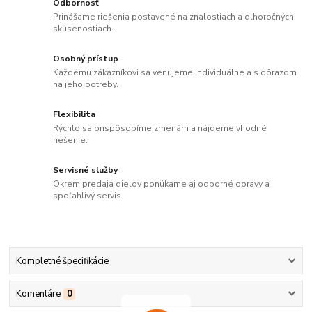
Odbornosť
Prinášame riešenia postavené na znalostiach a dlhoročných
skúsenostiach.
Osobný prístup
Každému zákazníkovi sa venujeme individuálne a s dôrazom
na jeho potreby.
Flexibilita
Rýchlo sa prispôsobíme zmenám a nájdeme vhodné
riešenie.
Servisné služby
Okrem predaja dielov ponúkame aj odborné opravy a
spoľahlivý servis.
Kompletné špecifikácie
Komentáre
0