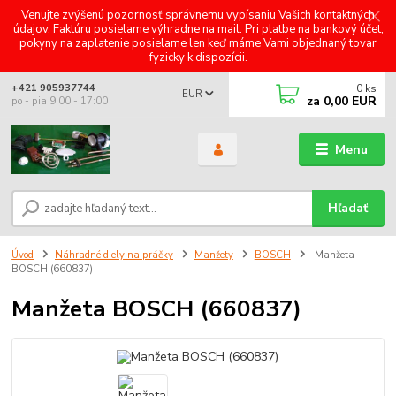
Venujte zvýšenú pozornosť správnemu vypísaniu Vašich kontaktných
údajov. Faktúru posielame výhradne na mail. Pri platbe na bankový účet,
pokyny na zaplatenie posielame len keď máme Vami objednaný tovar
fyzicky k dispozícii.
0
ks
+421 905937744
EUR
za
0,00 EUR
po - pia 9:00 - 17:00
Menu
Hľadať
Úvod
Náhradné diely na práčky
Manžety
BOSCH
Manžeta
BOSCH (660837)
Manžeta BOSCH (660837)