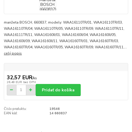
manžeta BOSCH, 660837, modely: WAA16110TR/01, WAA16110TR/03,
WAA16110TR/04, WAA16110TR/05, WAA16110TR/09, WAA16110TR/11,
WAA16111TR/11, WAA16160II/01, WAA16160II/04, WAA16160II/05,
WAA16160II/09, WAA16160II/11, WAA16160TR/01, WAA16160TR/03,
WAA16160TR/04, WAA16160TR/05, WAA16160TR/09, WAA16160TR/11,...
celý popis
32,57 EUR
/
ks
26,48 EUR
bez DPH
Pridať do košíka
Číslo produktu:
19546
EAN kód:
14 660837