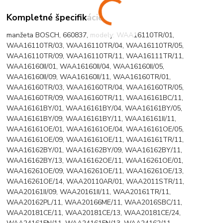
Kompletné špecifikácie
manžeta BOSCH, 660837, modely: WAA16110TR/01,
WAA16110TR/03, WAA16110TR/04, WAA16110TR/05,
WAA16110TR/09, WAA16110TR/11, WAA16111TR/11,
WAA16160II/01, WAA16160II/04, WAA16160II/05,
WAA16160II/09, WAA16160II/11, WAA16160TR/01,
WAA16160TR/03, WAA16160TR/04, WAA16160TR/05,
WAA16160TR/09, WAA16160TR/11, WAA16161BC/11,
WAA16161BY/01, WAA16161BY/04, WAA16161BY/05,
WAA16161BY/09, WAA16161BY/11, WAA16161II/11,
WAA16161OE/01, WAA16161OE/04, WAA16161OE/05,
WAA16161OE/09, WAA16161OE/11, WAA16161TR/11,
WAA16162BY/01, WAA16162BY/09, WAA16162BY/11,
WAA16162BY/13, WAA16162OE/11, WAA16261OE/01,
WAA16261OE/09, WAA16261OE/11, WAA16261OE/13,
WAA16261OE/14, WAA20110AR/01, WAA2011STR/11,
WAA20161II/09, WAA20161II/11, WAA20161TR/11,
WAA20162PL/11, WAA20166ME/11, WAA2016SBC/11,
WAA20181CE/11, WAA20181CE/13, WAA20181CE/24,