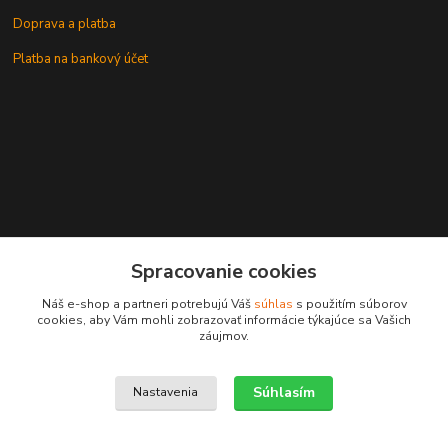
Doprava a platba
Platba na bankový účet
+421 905937744
Spracovanie cookies
leksunsro@gmail.com
Náš e-shop a partneri potrebujú Váš
súhlas
s použitím súborov
cookies, aby Vám mohli zobrazovať informácie týkajúce sa Vašich
záujmov.
Súhlasím
Nastavenia
Upravit sběr cookies.