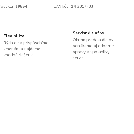
roduktu:
19554
EAN kód:
14 3014-03
Servisné služby
Flexibilita
Okrem predaja dielov
Rýchlo sa prispôsobíme
ponúkame aj odborné
zmenám a nájdeme
opravy a spoľahlivý
vhodné riešenie.
servis.