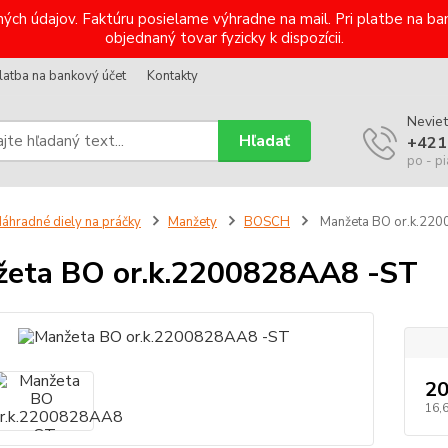
ých údajov. Faktúru posielame výhradne na mail. Pri platbe na 
objednaný tovar fyzicky k dispozícii.
latba na bankový účet
Kontakty
Neviet
Hľadať
+421
po - pi
áhradné diely na práčky
Manžety
BOSCH
Manžeta BO or.k.22
eta BO or.k.2200828AA8 -ST
20
16,