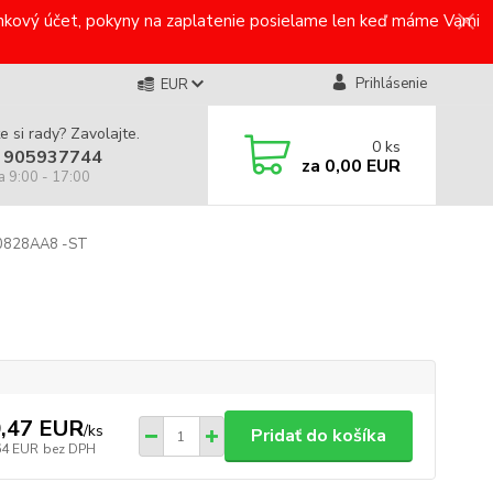
bankový účet, pokyny na zaplatenie posielame len keď máme Vami
Prihlásenie
EUR
e si rady? Zavolajte.
0
ks
 905937744
za
0,00 EUR
a 9:00 - 17:00
00828AA8 -ST
,47 EUR
/
ks
Pridať do košíka
64 EUR
bez DPH