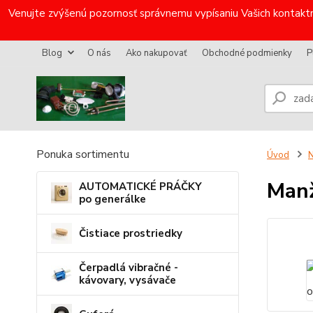
Venujte zvýšenú pozornosť správnemu vypísaniu Vašich kontaktn
Blog
O nás
Ako nakupovať
Obchodné podmienky
P
Ponuka sortimentu
Úvod
N
Manž
AUTOMATICKÉ PRÁČKY
po generálke
Čistiace prostriedky
Čerpadlá vibračné -
kávovary, vysávače