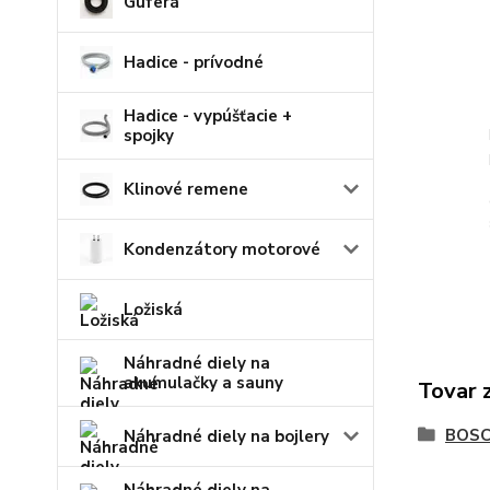
Guferá
Hadice - prívodné
Hadice - vypúšťacie +
spojky
Klinové remene
Kondenzátory motorové
Ložiská
Náhradné diely na
akumulačky a sauny
Tovar 
BOS
Náhradné diely na bojlery