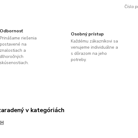
Číslo p
Odbornosť
Osobný prístup
Prinášame riešenia
Každému zákazníkovi sa
postavené na
venujeme individuálne a
znalostiach a
s dôrazom na jeho
dlhoročných
potreby.
skúsenostiach.
zaradený v kategóriách
CH