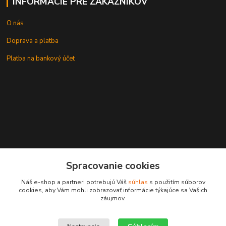
INFORMÁCIE PRE ZÁKAZNÍKOV
O nás
Doprava a platba
Platba na bankový účet
+421 905937744
Spracovanie cookies
leksunsro@gmail.com
Náš e-shop a partneri potrebujú Váš
súhlas
s použitím súborov
cookies, aby Vám mohli zobrazovať informácie týkajúce sa Vašich
záujmov.