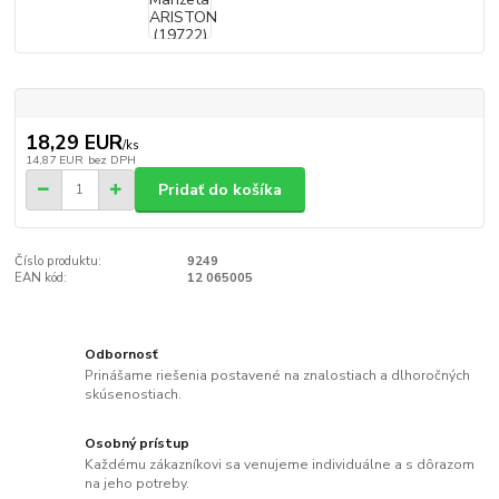
18,29 EUR
/
ks
14,87 EUR
bez DPH
Pridať do košíka
Číslo produktu:
9249
EAN kód:
12 065005
Odbornosť
Prinášame riešenia postavené na znalostiach a dlhoročných
skúsenostiach.
Osobný prístup
Každému zákazníkovi sa venujeme individuálne a s dôrazom
na jeho potreby.