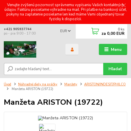
Venujte zvýšenú pozornosť správnemu vypísaniu Vašich kontaktných
údajov. Faktúru posielame výhradne na mail. Pri platbe na bankový účet,
pokyny na zaplatenie posielame len keď máme Vami objednaný tovar
fyzicky k dispozícii.
0
ks
+421 905937744
EUR
za
0,00 EUR
po - pia 9:00 - 17:00
Menu
Hľadať
Úvod
Náhradné diely na práčky
Manžety
ARISTON/INDESIT/PHILCO
Manžeta ARISTON (19722)
Manžeta ARISTON (19722)