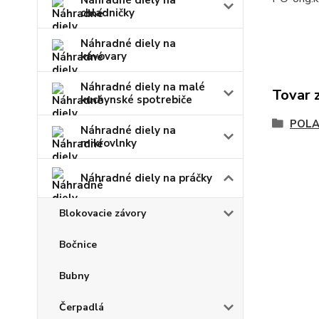
Náhradné diely na
chladničky
Náhradné diely na
kávovary
Náhradné diely na malé
Tovar 
kuchynské spotrebiče
POL
Náhradné diely na
mikrovlnky
Náhradné diely na práčky
Blokovacie závory
Bočnice
Bubny
Čerpadlá