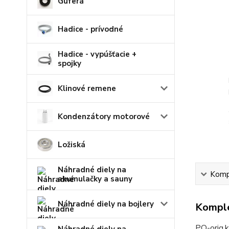
Guferá
Hadice - prívodné
Hadice - vypúšťacie +
spojky
Klinové remene
Kondenzátory motorové
Ložiská
Náhradné diely na
Kompl
akumulačky a sauny
Náhradné diely na bojlery
Komple
PO-orig