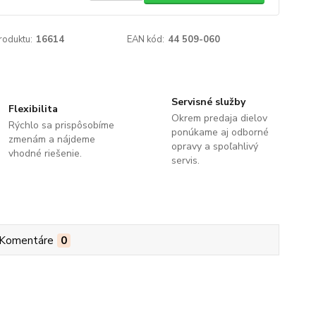
roduktu:
16614
EAN kód:
44 509-060
Servisné služby
Flexibilita
Okrem predaja dielov
Rýchlo sa prispôsobíme
ponúkame aj odborné
zmenám a nájdeme
opravy a spoľahlivý
vhodné riešenie.
servis.
Komentáre
0