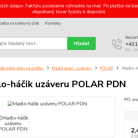
ých údajov. Faktúru posielame výhradne na mail. Pri platbe na 
objednaný tovar fyzicky k dispozícii.
latba na bankový účet
Kontakty
Neviet
Hľadať
+421
po - pi
áhradné diely na práčky
Madlá dverí - uzávery
POLAR
Madlo-h
o-háčik uzáveru POLAR PDN
PO-or
2,
2,0