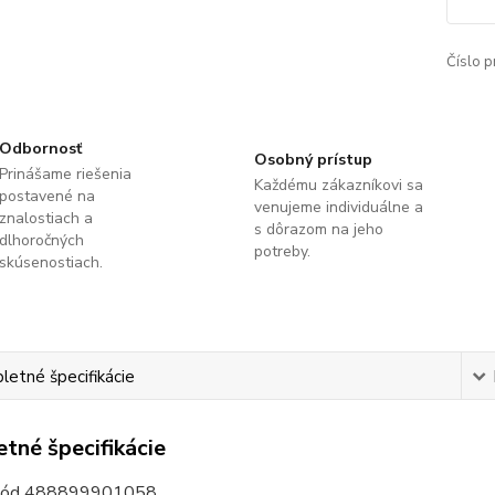
Číslo p
Odbornosť
Osobný prístup
Prinášame riešenia
Každému zákazníkovi sa
postavené na
venujeme individuálne a
znalostiach a
s dôrazom na jeho
dlhoročných
potreby.
skúsenostiach.
etné špecifikácie
tné špecifikácie
.kód 488899901058