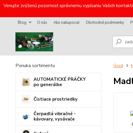
Venujte zvýšenú pozornosť správnemu vypísaniu Vašich kontaktn
Blog
O nás
Ako nakupovať
Obchodné podmienky
P
Ponuka sortimentu
Úvod
N
Madl
AUTOMATICKÉ PRÁČKY
po generálke
Čistiace prostriedky
Čerpadlá vibračné -
kávovary, vysávače