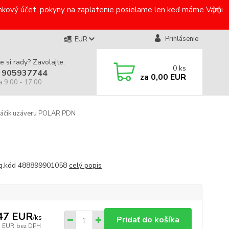
bankový účet, pokyny na zaplatenie posielame len keď máme Vami
Prihlásenie
EUR
e si rady? Zavolajte.
0
ks
 905937744
za
0,00 EUR
a 9:00 - 17:00
áčik uzáveru POLAR PDN
ig.kód 488899901058
celý popis
47 EUR
/
ks
Pridať do košíka
1 EUR
bez DPH