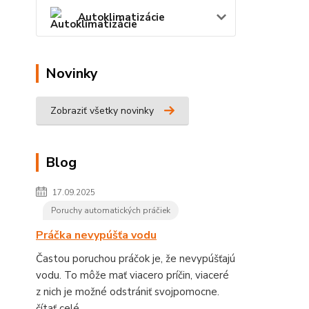
Autoklimatizácie
Novinky
Zobraziť všetky novinky
Blog
17.09.2025
Poruchy automatických práčiek
Práčka nevypúšťa vodu
Častou poruchou práčok je, že nevypúšťajú
vodu. To môže mať viacero príčin, viaceré
z nich je možné odstrániť svojpomocne.
čítať celé