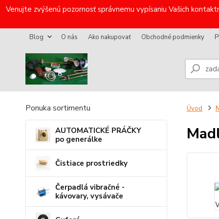
Venujte zvýšenú pozornosť správnemu vypísaniu Vašich kontaktn
Blog
O nás
Ako nakupovať
Obchodné podmienky
P
Ponuka sortimentu
Úvod
N
Mad
AUTOMATICKÉ PRÁČKY
po generálke
Čistiace prostriedky
Čerpadlá vibračné -
kávovary, vysávače