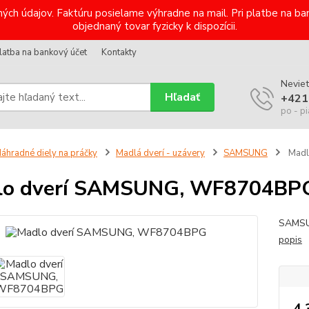
ých údajov. Faktúru posielame výhradne na mail. Pri platbe na 
objednaný tovar fyzicky k dispozícii.
latba na bankový účet
Kontakty
Neviet
Hľadať
+421
po - pi
áhradné diely na práčky
Madlá dverí - uzávery
SAMSUNG
Madl
lo dverí SAMSUNG, WF8704BP
SAMSU
popis
4,