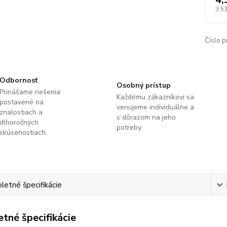
3,5
Číslo p
Odbornosť
Osobný prístup
Prinášame riešenia
Každému zákazníkovi sa
postavené na
venujeme individuálne a
znalostiach a
s dôrazom na jeho
dlhoročných
potreby.
skúsenostiach.
etné špecifikácie
tné špecifikácie