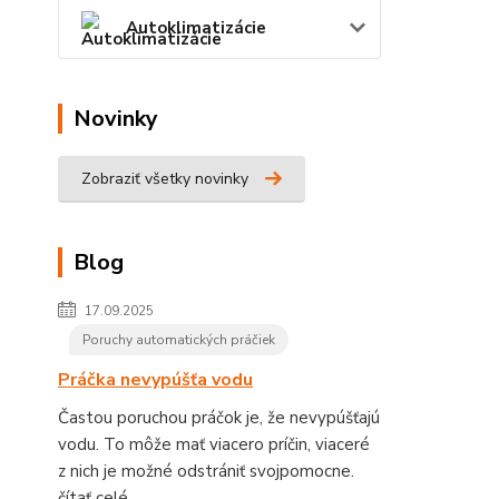
Autoklimatizácie
Novinky
Zobraziť všetky novinky
Blog
17.09.2025
Poruchy automatických práčiek
Práčka nevypúšťa vodu
Častou poruchou práčok je, že nevypúšťajú
vodu. To môže mať viacero príčin, viaceré
z nich je možné odstrániť svojpomocne.
čítať celé