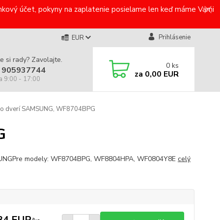
bankový účet, pokyny na zaplatenie posielame len keď máme Vami
Prihlásenie
EUR
e si rady? Zavolajte.
0
ks
 905937744
za
0,00 EUR
a 9:00 - 17:00
o dverí SAMSUNG, WF8704BPG
G
NGPre modely: WF8704BPG, WF8804HPA, WF0804Y8E
celý
34 EUR