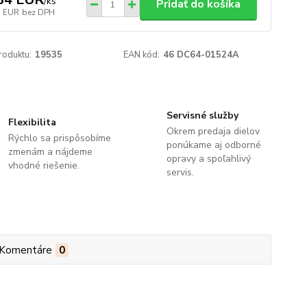
/
ks
Pridať do košíka
3 EUR
bez DPH
roduktu:
19535
EAN kód:
46 DC64-01524A
Servisné služby
Flexibilita
Okrem predaja dielov
Rýchlo sa prispôsobíme
ponúkame aj odborné
zmenám a nájdeme
opravy a spoľahlivý
vhodné riešenie.
servis.
Komentáre
0