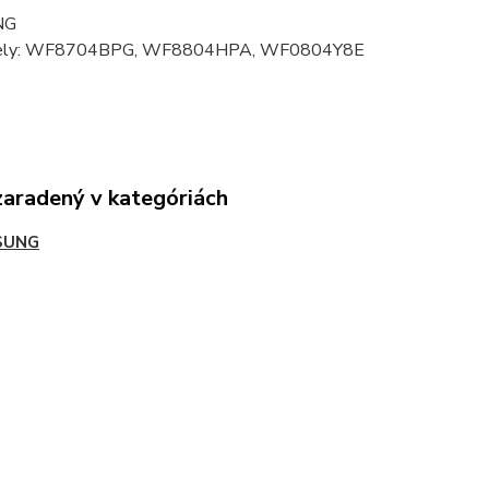
NG
ely: WF8704BPG, WF8804HPA, WF0804Y8E
zaradený v kategóriách
SUNG