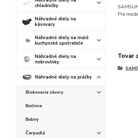
Náhradné diely na
chladničky
SAMSU
Pre mod
Náhradné diely na
kávovary
Náhradné diely na malé
kuchynské spotrebiče
Tovar 
Náhradné diely na
mikrovlnky
SAM
Náhradné diely na práčky
Blokovacie závory
Bočnice
Bubny
Čerpadlá