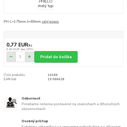
PH-L=175mm,š=60mm
celý popis
0,77 EUR
/
ks
0,63 EUR
bez DPH
Pridať do košíka
Číslo produktu:
10166
EAN kód:
19 568428
Odbornosť
Prinášame riešenia postavené na znalostiach a dlhoročných
skúsenostiach.
Osobný prístup
Každému zákazníkovi sa venujeme individuálne a s dôrazom