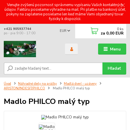
Venujte zvýšenú pozornosť správnemu vypísaniu Vašich kontaktných
údajov. Faktúru posielame výhradne na mail. Pri platbe na bankový účet,
pokyny na zaplatenie posielame len keď máme Vami objednaný tovar
fyzicky k dispozícii.
0
ks
+421 905937744
EUR
za
0,00 EUR
po - pia 9:00 - 17:00
Menu
Hľadať
Úvod
Náhradné diely na práčky
Madlá dverí - uzávery
ARISTON/INDESIT/PHILCO
Madlo PHILCO malý typ
Madlo PHILCO malý typ