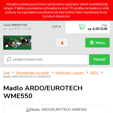
Venujte zvýšenú pozornosť správnemu vypísaniu Vašich kontaktných
údajov. Faktúru posielame výhradne na mail. Pri platbe na bankový účet,
pokyny na zaplatenie posielame len keď máme Vami objednaný tovar
fyzicky k dispozícii.
0
ks
+421 905937744
EUR
za
0,00 EUR
po - pia 9:00 - 17:00
Menu
Hľadať
Úvod
Náhradné diely na práčky
Madlá dverí - uzávery
ARDO
Madlo ARDO/EUROTECH WME550
Madlo ARDO/EUROTECH
WME550