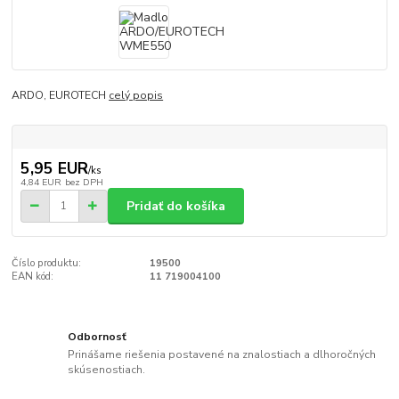
ARDO, EUROTECH
celý popis
5,95 EUR
/
ks
4,84 EUR
bez DPH
Pridať do košíka
Číslo produktu:
19500
EAN kód:
11 719004100
Odbornosť
Prinášame riešenia postavené na znalostiach a dlhoročných
skúsenostiach.