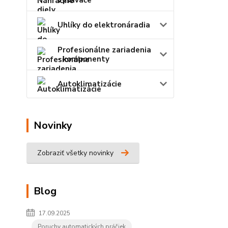
vysávače
Uhlíky do elektronáradia
Profesionálne zariadenia
- komponenty
Autoklimatizácie
Novinky
Zobraziť všetky novinky
Blog
17.09.2025
Poruchy automatických práčiek