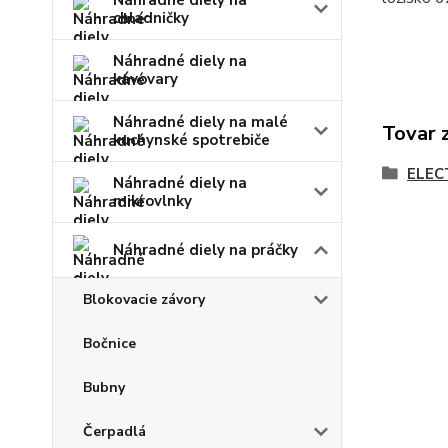
Náhradné diely na
chladničky
Náhradné diely na
kávovary
Náhradné diely na malé
Tovar 
kuchynské spotrebiče
ELEC
Náhradné diely na
mikrovlnky
Náhradné diely na práčky
Blokovacie závory
Bočnice
Bubny
Čerpadlá