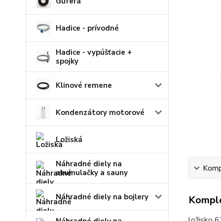
Guferá
Hadice - prívodné
Hadice - vypúšťacie +
spojky
Klinové remene
Kondenzátory motorové
Ložiská
Náhradné diely na
Kompl
akumulačky a sauny
Náhradné diely na bojlery
Komple
ložisko 