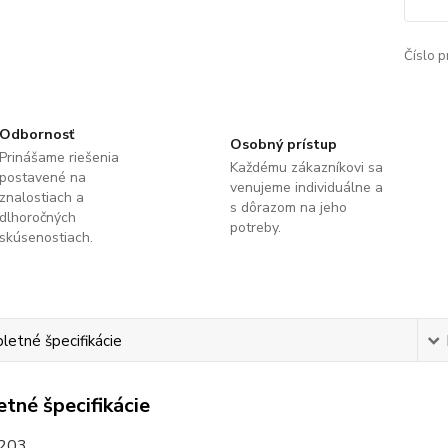
Číslo p
Odbornosť
Osobný prístup
Prinášame riešenia
Každému zákazníkovi sa
postavené na
venujeme individuálne a
znalostiach a
s dôrazom na jeho
dlhoročných
potreby.
skúsenostiach.
etné špecifikácie
tné špecifikácie
6203