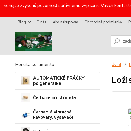
Venujte zvýšenú pozornosť správnemu vypísaniu Vašich kontaktn
Blog
O nás
Ako nakupovať
Obchodné podmienky
P
Ponuka sortimentu
Úvod
N
Loži
AUTOMATICKÉ PRÁČKY
po generálke
Čistiace prostriedky
Čerpadlá vibračné -
kávovary, vysávače