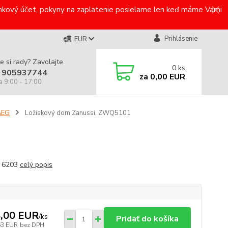
bankový účet, pokyny na zaplatenie posielame len keď máme Vami
Prihlásenie
EUR
e si rady? Zavolajte.
0
ks
 905937744
za
0,00 EUR
a 9:00 - 17:00
AEG
Ložiskový dom Zanussi, ZWQ5101
o 6203
celý popis
,00 EUR
/
ks
Pridať do košíka
63 EUR
bez DPH