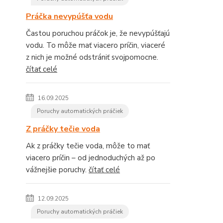
Práčka nevypúšťa vodu
Častou poruchou práčok je, že nevypúšťajú
vodu. To môže mať viacero príčin, viaceré
z nich je možné odstrániť svojpomocne.
čítať celé
16.09.2025
Poruchy automatických práčiek
Z práčky tečie voda
Ak z práčky tečie voda, môže to mať
viacero príčin – od jednoduchých až po
vážnejšie poruchy.
čítať celé
12.09.2025
Poruchy automatických práčiek