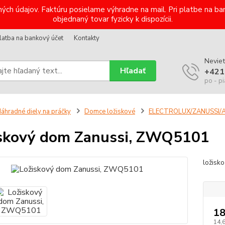
ých údajov. Faktúru posielame výhradne na mail. Pri platbe na 
objednaný tovar fyzicky k dispozícii.
latba na bankový účet
Kontakty
Neviet
Hľadať
+421
po - pi
áhradné diely na práčky
Domce ložiskové
ELECTROLUX/ZANUSSI/
skový dom Zanussi, ZWQ5101
ložisk
18
14,