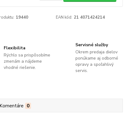
roduktu:
19440
EAN kód:
21 4071424214
Servisné služby
Flexibilita
Okrem predaja dielov
Rýchlo sa prispôsobíme
ponúkame aj odborné
zmenám a nájdeme
opravy a spoľahlivý
vhodné riešenie.
servis.
Komentáre
0