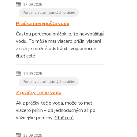
17.09.2025
Poruchy automatických práčiek
Práčka nevypúšťa vodu
Častou poruchou práčok je, že nevypúšťajú
vodu. To môže mať viacero príčin, viaceré
z nich je možné odstrániť svojpomocne.
čítať celé
16.09.2025
Poruchy automatických práčiek
Z práčky tečie voda
Ak z práčky tečie voda, môže to mať
viacero príčin – od jednoduchých až po
vážnejšie poruchy.
čítať celé
12.09.2025