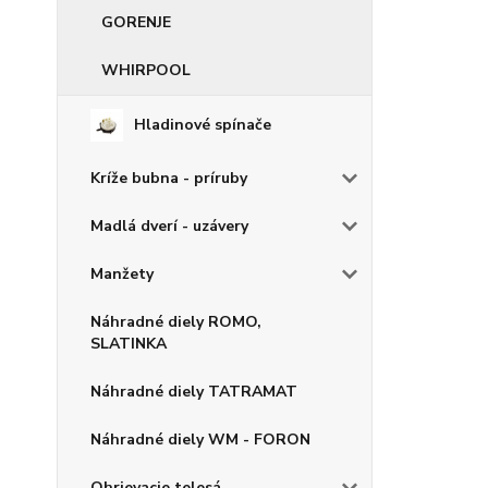
GORENJE
WHIRPOOL
Hladinové spínače
Kríže bubna - príruby
Madlá dverí - uzávery
Manžety
Náhradné diely ROMO,
SLATINKA
Náhradné diely TATRAMAT
Náhradné diely WM - FORON
Ohrievacie telesá