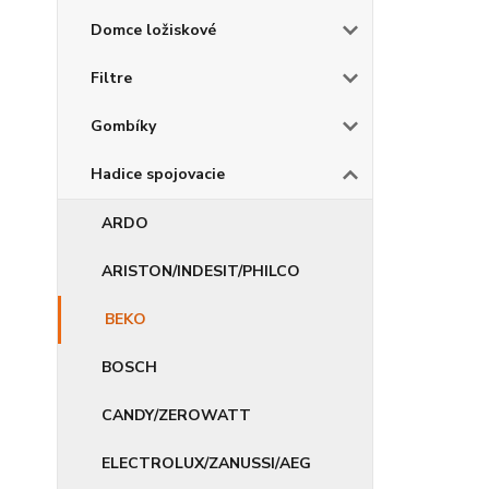
Domce ložiskové
Filtre
Gombíky
Hadice spojovacie
ARDO
ARISTON/INDESIT/PHILCO
BEKO
BOSCH
CANDY/ZEROWATT
ELECTROLUX/ZANUSSI/AEG