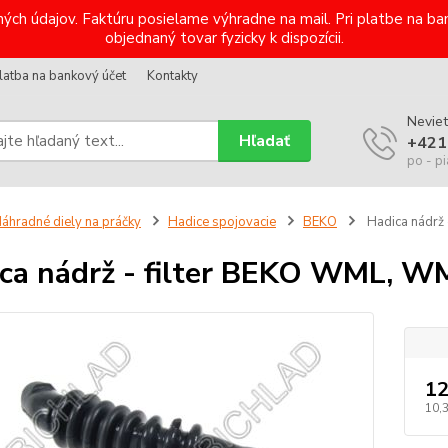
ých údajov. Faktúru posielame výhradne na mail. Pri platbe na 
objednaný tovar fyzicky k dispozícii.
latba na bankový účet
Kontakty
Neviet
Hľadať
+421
po - pi
áhradné diely na práčky
Hadice spojovacie
BEKO
Hadica nádrž
ca nádrž - filter BEKO WML, 
12
10,