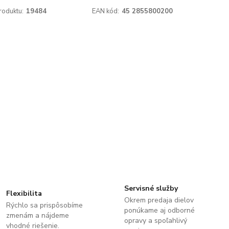
roduktu:
19484
EAN kód:
45 2855800200
Servisné služby
Flexibilita
Okrem predaja dielov
Rýchlo sa prispôsobíme
ponúkame aj odborné
zmenám a nájdeme
opravy a spoľahlivý
vhodné riešenie.