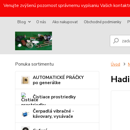
Venujte zvýšenú pozornosť správnemu vypísaniu Vašich kontaktn
Blog
O nás
Ako nakupovať
Obchodné podmienky
P
Ponuka sortimentu
Úvod
N
Hadi
AUTOMATICKÉ PRÁČKY
po generálke
Čistiace prostriedky
Čerpadlá vibračné -
kávovary, vysávače