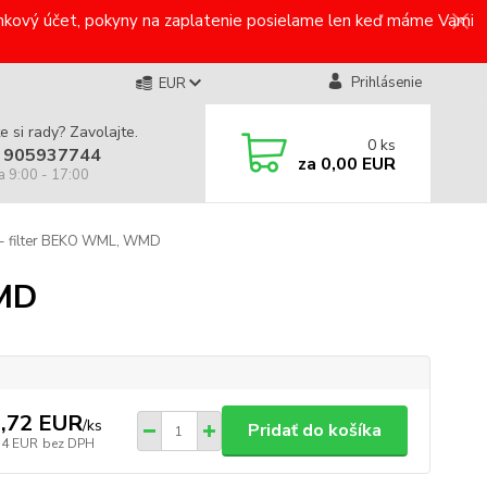
bankový účet, pokyny na zaplatenie posielame len keď máme Vami
Prihlásenie
EUR
e si rady? Zavolajte.
0
ks
 905937744
za
0,00 EUR
a 9:00 - 17:00
 - filter BEKO WML, WMD
WMD
,72 EUR
/
ks
Pridať do košíka
34 EUR
bez DPH