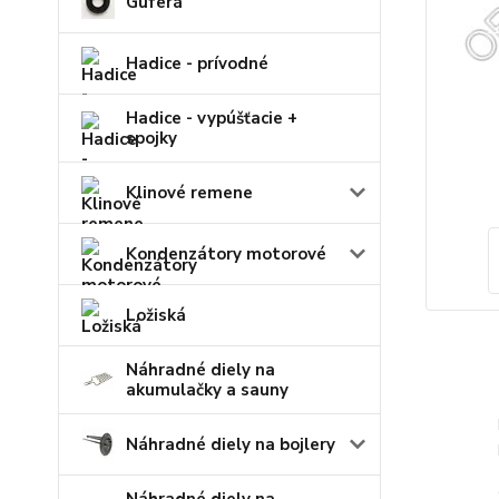
Guferá
Hadice - prívodné
Hadice - vypúšťacie +
spojky
Klinové remene
Kondenzátory motorové
Ložiská
Náhradné diely na
akumulačky a sauny
Náhradné diely na bojlery