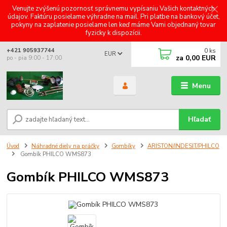
Venujte zvýšenú pozornosť správnemu vypísaniu Vašich kontaktných
údajov. Faktúru posielame výhradne na mail. Pri platbe na bankový účet,
pokyny na zaplatenie posielame len keď máme Vami objednaný tovar
fyzicky k dispozícii.
0
ks
+421 905937744
EUR
za
0,00 EUR
po - pia 9:00 - 17:00
Menu
Hľadať
Úvod
Náhradné diely na práčky
Gombíky
ARISTON/INDESIT/PHILCO
Gombík PHILCO WMS873
Gombík PHILCO WMS873