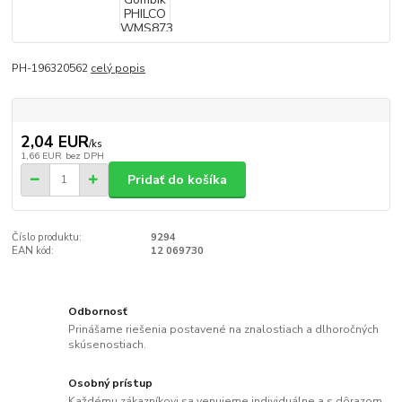
PH-196320562
celý popis
2,04 EUR
/
ks
1,66 EUR
bez DPH
Pridať do košíka
Číslo produktu:
9294
EAN kód:
12 069730
Odbornosť
Prinášame riešenia postavené na znalostiach a dlhoročných
skúsenostiach.
Osobný prístup
Každému zákazníkovi sa venujeme individuálne a s dôrazom