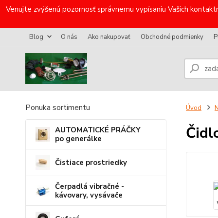
Venujte zvýšenú pozornosť správnemu vypísaniu Vašich kontaktn
Blog
O nás
Ako nakupovať
Obchodné podmienky
P
Ponuka sortimentu
Úvod
N
Čid
AUTOMATICKÉ PRÁČKY
po generálke
Čistiace prostriedky
Čerpadlá vibračné -
kávovary, vysávače