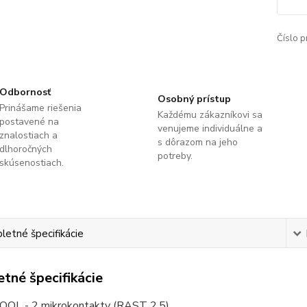
Číslo p
Odbornosť
Osobný prístup
Prinášame riešenia
Každému zákazníkovi sa
postavené na
venujeme individuálne a
znalostiach a
s dôrazom na jeho
dlhoročných
potreby.
skúsenostiach.
etné špecifikácie
tné špecifikácie
L - 2 mikrokontakty (RAST 2.5)