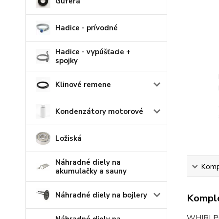
Guferá
Hadice - prívodné
Hadice - vypúšťacie +
spojky
Klinové remene
Kondenzátory motorové
Ložiská
Náhradné diely na
Kompl
akumulačky a sauny
Náhradné diely na bojlery
Komple
WHIRLPOO