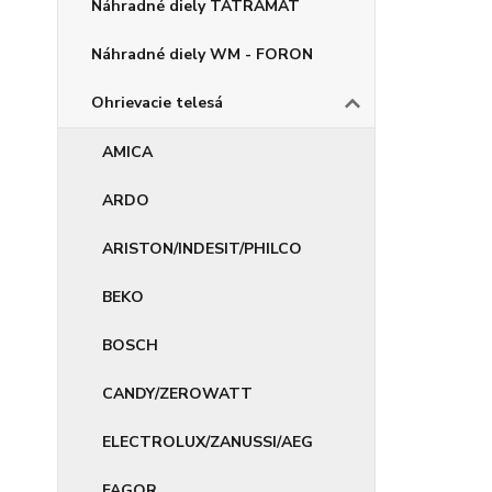
Náhradné diely TATRAMAT
Náhradné diely WM - FORON
Ohrievacie telesá
AMICA
ARDO
ARISTON/INDESIT/PHILCO
BEKO
BOSCH
CANDY/ZEROWATT
ELECTROLUX/ZANUSSI/AEG
FAGOR