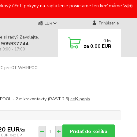
bankový účet, pokyny na zaplatenie posielame len keď máme Vami
Prihlásenie
EUR
e si rady? Zavolajte.
0
ks
 905937744
za
0,00 EUR
a 9:00 - 17:00
TC pre OT WHIRPOOL
OOL - 2 mikrokontakty (RAST 2.5)
celý popis
20 EUR
/
ks
Pridať do košíka
1 EUR
bez DPH