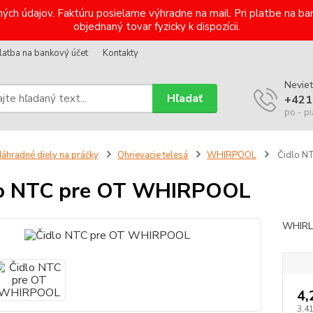
ých údajov. Faktúru posielame výhradne na mail. Pri platbe na 
objednaný tovar fyzicky k dispozícii.
latba na bankový účet
Kontakty
Neviet
Hľadať
+421
po - pi
áhradné diely na práčky
Ohrievacie telesá
WHIRPOOL
Čidlo N
lo NTC pre OT WHIRPOOL
WHIRLP
4,
3,4