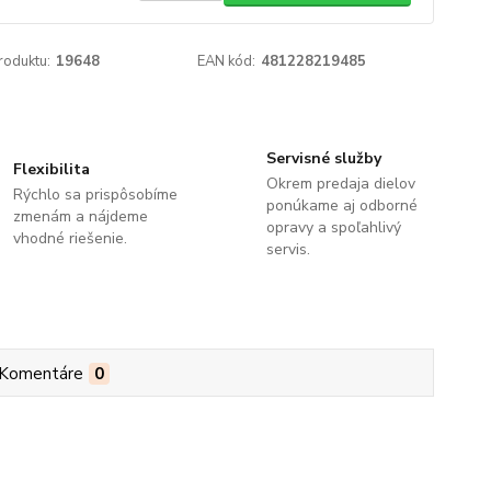
roduktu:
19648
EAN kód:
481228219485
Servisné služby
Flexibilita
Okrem predaja dielov
Rýchlo sa prispôsobíme
ponúkame aj odborné
zmenám a nájdeme
opravy a spoľahlivý
vhodné riešenie.
servis.
Komentáre
0