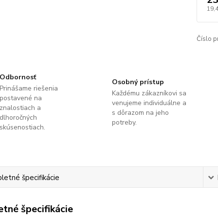
19,
Číslo p
Odbornosť
Osobný prístup
Prinášame riešenia
Každému zákazníkovi sa
postavené na
venujeme individuálne a
znalostiach a
s dôrazom na jeho
dlhoročných
potreby.
skúsenostiach.
etné špecifikácie
tné špecifikácie