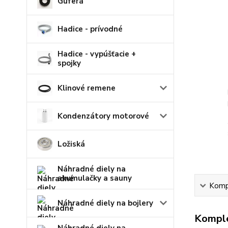
Guferá
Hadice - prívodné
Hadice - vypúšťacie +
spojky
Klinové remene
Kondenzátory motorové
Ložiská
Náhradné diely na
akumulačky a sauny
Kompl
Náhradné diely na bojlery
Komple