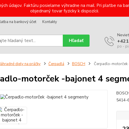
ých údajov. Faktúru posielame výhradne na mail. Pri platbe na 
objednaný tovar fyzicky k dispozícii.
latba na bankový účet
Kontakty
Neviet
Hľadať
+421
po - pi
áhradné diely na práčky
Čerpadlá
BOSCH
Čerpadlo-motorček 
adlo-motorček -bajonet 4 segm
BOSCH,
5414-
23