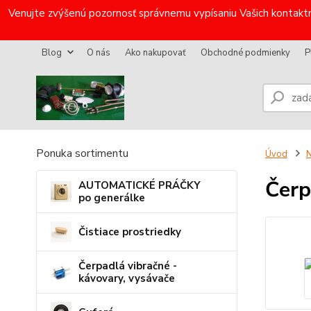
Venujte zvýšenú pozornosť správnemu vypísaniu Vašich kontaktn
Blog
O nás
Ako nakupovať
Obchodné podmienky
P
Ponuka sortimentu
Úvod
N
Čerp
AUTOMATICKÉ PRÁČKY
po generálke
Čistiace prostriedky
Čerpadlá vibračné -
kávovary, vysávače