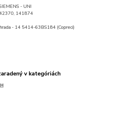
SIEMENS - UNI
 142370, 141874
hrada - 14 5414-63BS184 (Copreci)
zaradený v kategóriách
CH