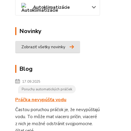
Autoklimatizácie
Novinky
Zobraziť všetky novinky
Blog
17.09.2025
Poruchy automatických práčiek
Práčka nevypúšťa vodu
Častou poruchou práčok je, že nevypúšťajú
vodu. To môže mať viacero príčin, viaceré
z nich je možné odstrániť svojpomocne.
čítať celé