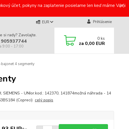
bankový účet, pokyny na zaplatenie posielame len keď máme Vami
Prihlásenie
EUR
e si rady? Zavolajte.
0
ks
 905937744
za
0,00 EUR
a 9:00 - 17:00
-bajonet 4 segmenty
enty
 SIEMENS - UNIor.kod.: 142370, 141874možná náhrada - 14
63BS184 (Copreci)
celý popis
,93 EUR