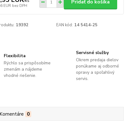
/
ks
Pridať do košíka
46 EUR
bez DPH
roduktu:
19392
EAN kód:
14 5414-25
Servisné služby
Flexibilita
Okrem predaja dielov
Rýchlo sa prispôsobíme
ponúkame aj odborné
zmenám a nájdeme
opravy a spoľahlivý
vhodné riešenie.
servis.
Komentáre
0