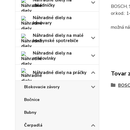
Náhradné diely na
chladničky
BOSCH, 
or.kod.:
Náhradné diely na
kávovary
možná ná
Náhradné diely na malé
kuchynské spotrebiče
Náhradné diely na
mikrovlnky
Náhradné diely na práčky
Tovar 
BOS
Blokovacie závory
Bočnice
Bubny
Čerpadlá