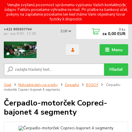
Venujte zvýšenú pozornosť správnemu vypísaniu Vašich kontaktných
údajov. Faktúru posielame výhradne na mail. Pri platbe na bankový účet,
pokyny na zaplatenie posielame len keď máme Vami objednaný tovar
fyzicky k dispozícii.
0
ks
+421 905937744
EUR
za
0,00 EUR
po - pia 9:00 - 17:00
Menu
Hľadať
Úvod
Náhradné diely na práčky
Čerpadlá
BOSCH
Čerpadlo-
motorček Copreci-bajonet 4 segmenty
Čerpadlo-motorček Copreci-
bajonet 4 segmenty