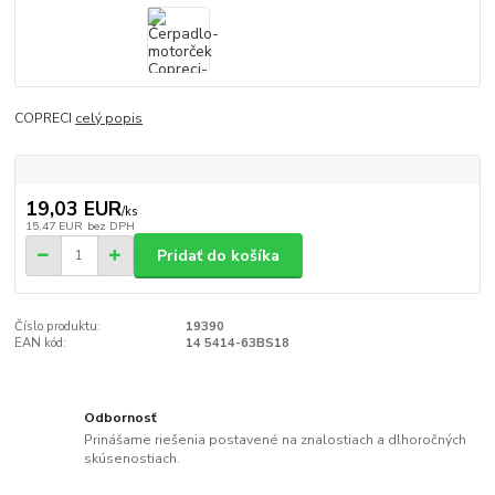
COPRECI
celý popis
19,03 EUR
/
ks
15,47 EUR
bez DPH
Pridať do košíka
Číslo produktu:
19390
EAN kód:
14 5414-63BS18
Odbornosť
Prinášame riešenia postavené na znalostiach a dlhoročných
skúsenostiach.