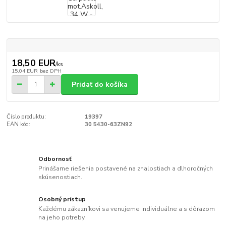
18,50 EUR
/
ks
15,04 EUR
bez DPH
Pridať do košíka
Číslo produktu:
19397
EAN kód:
30 5430-63ZN92
Odbornosť
Prinášame riešenia postavené na znalostiach a dlhoročných
skúsenostiach.
Osobný prístup
Každému zákazníkovi sa venujeme individuálne a s dôrazom
na jeho potreby.