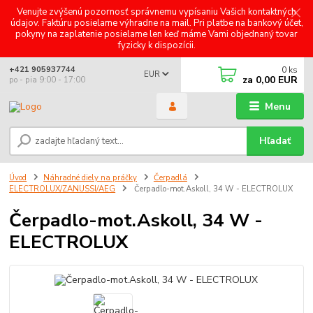
Venujte zvýšenú pozornosť správnemu vypísaniu Vašich kontaktných
údajov. Faktúru posielame výhradne na mail. Pri platbe na bankový účet,
pokyny na zaplatenie posielame len keď máme Vami objednaný tovar
fyzicky k dispozícii.
0
ks
+421 905937744
EUR
za
0,00 EUR
po - pia 9:00 - 17:00
Menu
Hľadať
Úvod
Náhradné diely na práčky
Čerpadlá
ELECTROLUX/ZANUSSI/AEG
Čerpadlo-mot.Askoll, 34 W - ELECTROLUX
Čerpadlo-mot.Askoll, 34 W -
ELECTROLUX