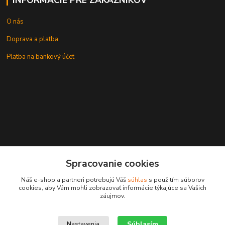
O nás
Doprava a platba
Platba na bankový účet
+421 905937744
Spracovanie cookies
leksunsro@gmail.com
Náš e-shop a partneri potrebujú Váš
súhlas
s použitím súborov
cookies, aby Vám mohli zobrazovať informácie týkajúce sa Vašich
záujmov.
Súhlasím
Nastavenia