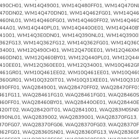
90CH01, WM14Q49001, WM14Q480FF01, WM14Q470NL
70DN02, WM14Q470DN01, WM14Q462FG01, WM14Q461
60NL01, WM14Q460FG01, WM14Q460FF02, WM14Q460
4A01, WM14Q440PL01, WM14Q440OE01, WM14Q440BY
1001, WM14Q3E0DN01, WM14Q390NL01, WM14Q39002
62FG13, WM14Q362FG12, WM14Q362FG01, WM14Q360
4001, WM12Q490CH01, WM12Q470EE01, WM12Q46XME
60DN01, WM12Q460BY01, WM12Q440PL01, WM12Q440
10EE01, WM12Q360EE01, WM12Q34001, WM10Q462GR
61GR01, WM10Q461EE02, WM10Q461EE01, WM10Q460
60GR01, WM10Q320IT01, WM10Q31XEE01, WM10Q310
90FF01, WAQ2849001, WAQ28470FF02, WAQ28470FF01
61FG11, WAQ28461FG10, WAQ28461FG01, WAQ28460S
60FF01, WAQ28460BY01, WAQ28440OE01, WAQ28440E
20IT02, WAQ28420IT01, WAQ2841001, WAQ283M0SN0
90NL01, WAQ2839002, WAQ2839001, WAQ28370FG13,
70FG07, WAQ28370FG06, WAQ28370FG03, WAQ28370F
62FG01, WAQ28360SN01, WAQ28360FG13, WAQ28360F