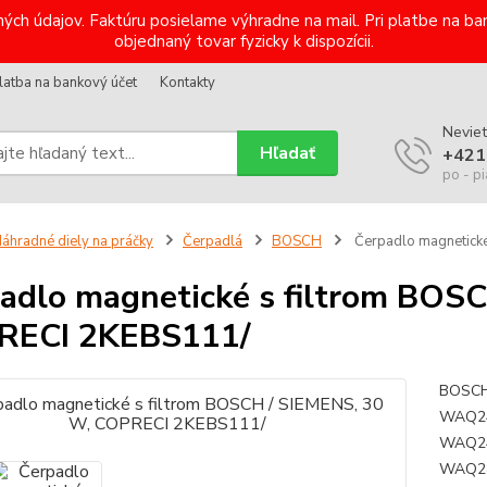
ých údajov. Faktúru posielame výhradne na mail. Pri platbe na 
objednaný tovar fyzicky k dispozícii.
latba na bankový účet
Kontakty
Neviet
Hľadať
+421
po - pi
áhradné diely na práčky
Čerpadlá
BOSCH
Čerpadlo magnetick
adlo magnetické s filtrom BOS
RECI 2KEBS111/
BOSCH
WAQ24
WAQ24
WAQ28