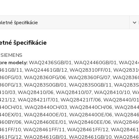
etné špecifikácie
tné špecifikácie
 SIEMENS
pre modely:
WAQ2436SGB/01, WAQ24460GB/01, WAQ244
61GB/11, WAQ24461GB/12, WAQ28310FF/01, WAQ28310
60FG/03, WAQ28360FG/06, WAQ28360FG/07, WAQ28360
60FG/13, WAQ283S0GB/01, WAQ283S0GB/11, WAQ283S0
10/03, WAQ28410/06, WAQ28410/07, WAQ28410/10, W
21/12, WAQ28421IT/01, WAQ28421IT/06, WAQ28440/01
40CH/01, WAQ28440CH/03, WAQ28440CH/06, WAQ2844
40EX/01, WAQ28440OE/01, WAQ28440OE/06, WAQ28460
60BY/06, WAQ28460EE/01, WAQ28460EE/06, WAQ28460
61FF/10, WAQ28461FF/11, WAQ28461FF/12, WAQ28461
61FG/12, WAQ28461GB/01, WAQ28461GB/10, WAQ2846