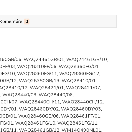
Komentáre
0
60GB/06, WAQ24461GB/01, WAQ24461GB/10,
FF/03, WAQ28310FF/06, WAQ28360FG/01,
FG/10, WAQ28360FG/11, WAQ28360FG/12,
GB/12, WAQ283S0GB/13, WAQ28410/01,
AQ28410/12, WAQ28421/01, WAQ28421/07,
, WAQ28440/03, WAQ28440/06,
0CH/07, WAQ28440CH/11, WAQ28440CH/12,
BY/01, WAQ28460BY/02, WAQ28460BY/03,
GB/01, WAQ28460GB/06, WAQ28461FF/01,
FG/01, WAQ28461FG/10, WAQ28461FG/11,
1GB/11, WAQ28461GB/12, WM14Q490NL01,