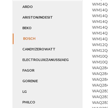
WM14Q4
ARDO
WM14Q4
WM14Q4
ARISTON/INDESIT
WM14Q4
WM14Q4
BEKO
WM14Q3
BOSCH
WM14Q3
WM12Q4
CANDY/ZEROWATT
WM12Q4
WM10Q4
ELECTROLUX/ZANUSSI/AEG
WM10Q3
WAQ284
FAGOR
WAQ284
WAQ284
GORENJE
WAQ284
WAQ283
LG
WAQ283
PHILCO
WAQ283