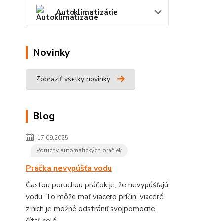
Autoklimatizácie
Novinky
Zobraziť všetky novinky
Blog
17.09.2025
Poruchy automatických práčiek
Práčka nevypúšťa vodu
Častou poruchou práčok je, že nevypúšťajú
vodu. To môže mať viacero príčin, viaceré
z nich je možné odstrániť svojpomocne.
čítať celé