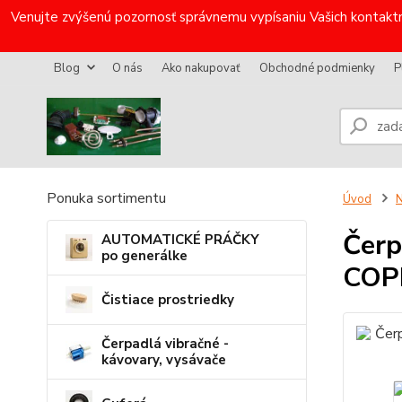
Venujte zvýšenú pozornosť správnemu vypísaniu Vašich kontaktn
Blog
O nás
Ako nakupovať
Obchodné podmienky
P
Ponuka sortimentu
Úvod
N
Čerp
AUTOMATICKÉ PRÁČKY
po generálke
COP
Čistiace prostriedky
Čerpadlá vibračné -
kávovary, vysávače