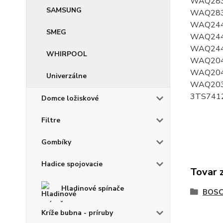
WAQ283
SAMSUNG
WAQ283
WAQ244
SMEG
WAQ244
WAQ244
WHIRPOOL
WAQ204
WAQ204
Univerzálne
WAQ203
3TS741
Domce ložiskové
Filtre
Gombíky
Hadice spojovacie
Tovar 
Hladinové spínače
BOS
Kríže bubna - príruby