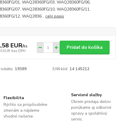
360FG/01, WAQ28360FG/03, WAQ28360FG/06,
360FG/07, WAQ28360FG/10, WAQ28360FG/11,
360FG/12, WAQ2836...
celý popis
,58 EUR
/
ks
Pridať do košíka
30 EUR
bez DPH
roduktu:
19389
EAN kód:
14 145212
Servisné služby
Flexibilita
Okrem predaja dielov
Rýchlo sa prispôsobíme
ponúkame aj odborné
zmenám a nájdeme
opravy a spoľahlivý
vhodné riešenie.
servis.