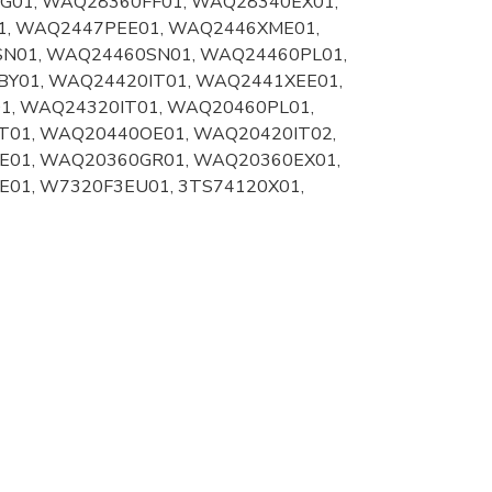
G01, WAQ28360FF01, WAQ28340EX01,
1, WAQ2447PEE01, WAQ2446XME01,
N01, WAQ24460SN01, WAQ24460PL01,
Y01, WAQ24420IT01, WAQ2441XEE01,
, WAQ24320IT01, WAQ20460PL01,
01, WAQ20440OE01, WAQ20420IT02,
E01, WAQ20360GR01, WAQ20360EX01,
01, W7320F3EU01, 3TS74120X01,