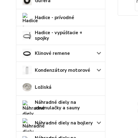
Guferá
Hadice - prívodné
Hadice - vypúšťacie +
spojky
Klinové remene
Kondenzátory motorové
Ložiská
Náhradné diely na
akumulačky a sauny
Náhradné diely na bojlery