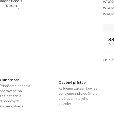
WAQ28
WAQ28
WAQ28
33
27,
Číslo p
Odbornosť
Osobný prístup
Prinášame riešenia
Každému zákazníkovi sa
postavené na
venujeme individuálne a
znalostiach a
s dôrazom na jeho
dlhoročných
potreby.
skúsenostiach.