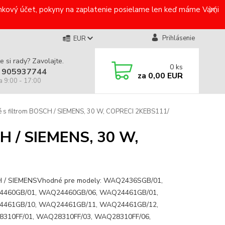
bankový účet, pokyny na zaplatenie posielame len keď máme Vami
Prihlásenie
EUR
e si rady? Zavolajte.
0
ks
 905937744
za
0,00 EUR
a 9:00 - 17:00
é s filtrom BOSCH / SIEMENS, 30 W, COPRECI 2KEBS111/
CH / SIEMENS, 30 W,
 / SIEMENSVhodné pre modely: WAQ2436SGB/01,
460GB/01, WAQ24460GB/06, WAQ24461GB/01,
461GB/10, WAQ24461GB/11, WAQ24461GB/12,
310FF/01, WAQ28310FF/03, WAQ28310FF/06,