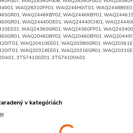
60FG07, WAQ28360FG06, WAQ28360FG03, WAQ28360F
4001, WAQ28310FF01, WAQ244H0IT01, WAQ24488EE0
6SGR01, WAQ2446KBY02, WAQ2446KBY01, WAQ24461S
60GR01, WAQ24440OE01, WAQ24440CH01, WAQ24440B
10EE01, WAQ24360GR01, WAQ24360FF01, WAQ2434001
60GR01, WAQ20460BY02, WAQ20460BY01, WAQ20449IT
20IT01, WAQ20410EE01, WAQ20380GR01, WAQ20361E
20IT01, WAQ2031XEE01, WAQ20316GR01, WAQ20310EE
20A01, 3TS74100Z01, 3TS74100A01
zaradený v kategóriách
CH