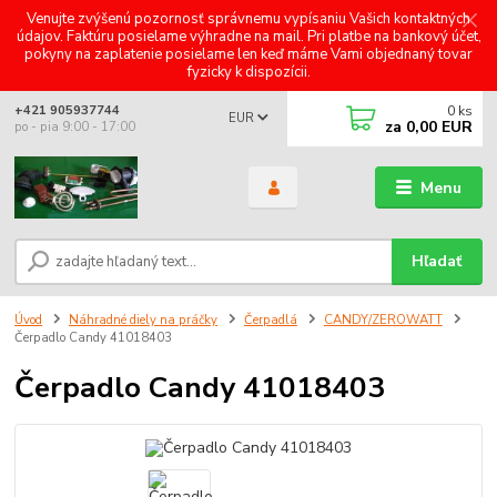
Venujte zvýšenú pozornosť správnemu vypísaniu Vašich kontaktných
údajov. Faktúru posielame výhradne na mail. Pri platbe na bankový účet,
pokyny na zaplatenie posielame len keď máme Vami objednaný tovar
fyzicky k dispozícii.
0
ks
+421 905937744
EUR
za
0,00 EUR
po - pia 9:00 - 17:00
Menu
Hľadať
Úvod
Náhradné diely na práčky
Čerpadlá
CANDY/ZEROWATT
Čerpadlo Candy 41018403
Čerpadlo Candy 41018403