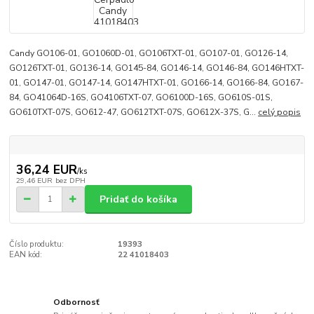
Candy GO106-01, GO1060D-01, GO106TXT-01, GO107-01, GO126-14,
GO126TXT-01, GO136-14, GO145-84, GO146-14, GO146-84, GO146HTXT-
01, GO147-01, GO147-14, GO147HTXT-01, GO166-14, GO166-84, GO167-
84, GO41064D-16S, GO4106TXT-07, GO6100D-16S, GO610S-01S,
GO610TXT-07S, GO612-47, GO612TXT-07S, GO612X-37S, G...
celý popis
36,24 EUR
/
ks
29,46 EUR
bez DPH
Pridať do košíka
Číslo produktu:
19393
EAN kód:
22 41018403
Odbornosť