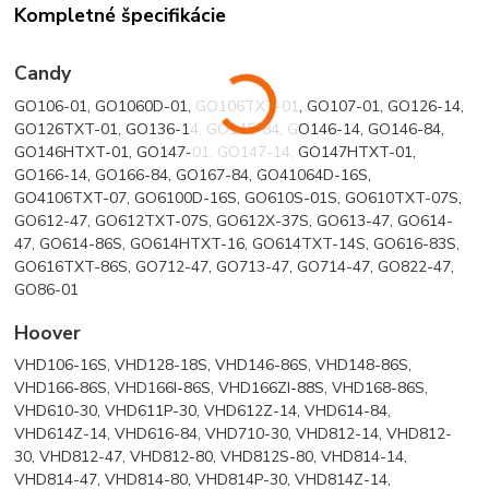
Kompletné špecifikácie
Candy
GO106-01, GO1060D-01, GO106TXT-01, GO107-01, GO126-14,
GO126TXT-01, GO136-14, GO145-84, GO146-14, GO146-84,
GO146HTXT-01, GO147-01, GO147-14, GO147HTXT-01,
GO166-14, GO166-84, GO167-84, GO41064D-16S,
GO4106TXT-07, GO6100D-16S, GO610S-01S, GO610TXT-07S,
GO612-47, GO612TXT-07S, GO612X-37S, GO613-47, GO614-
47, GO614-86S, GO614HTXT-16, GO614TXT-14S, GO616-83S,
GO616TXT-86S, GO712-47, GO713-47, GO714-47, GO822-47,
GO86-01
Hoover
VHD106-16S, VHD128-18S, VHD146-86S, VHD148-86S,
VHD166-86S, VHD166I-86S, VHD166ZI-88S, VHD168-86S,
VHD610-30, VHD611P-30, VHD612Z-14, VHD614-84,
VHD614Z-14, VHD616-84, VHD710-30, VHD812-14, VHD812-
30, VHD812-47, VHD812-80, VHD812S-80, VHD814-14,
VHD814-47, VHD814-80, VHD814P-30, VHD814Z-14,