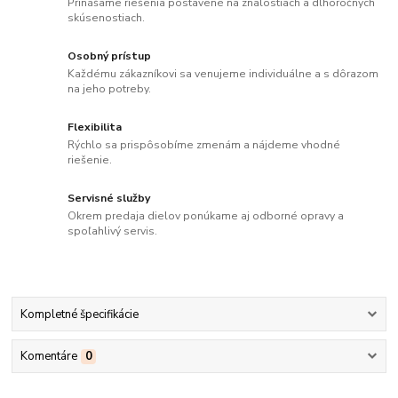
Prinášame riešenia postavené na znalostiach a dlhoročných
skúsenostiach.
Osobný prístup
Každému zákazníkovi sa venujeme individuálne a s dôrazom
na jeho potreby.
Flexibilita
Rýchlo sa prispôsobíme zmenám a nájdeme vhodné
riešenie.
Servisné služby
Okrem predaja dielov ponúkame aj odborné opravy a
spoľahlivý servis.
Kompletné špecifikácie
Komentáre
0