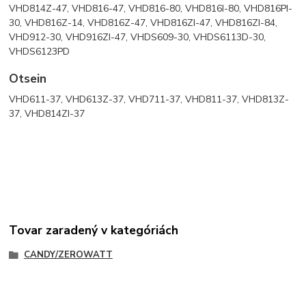
VHD814Z-47, VHD816-47, VHD816-80, VHD816I-80, VHD816PI-
30, VHD816Z-14, VHD816Z-47, VHD816ZI-47, VHD816ZI-84,
VHD912-30, VHD916ZI-47, VHDS609-30, VHDS6113D-30,
VHDS6123PD
Otsein
VHD611-37, VHD613Z-37, VHD711-37, VHD811-37, VHD813Z-
37, VHD814ZI-37
Tovar zaradený v kategóriách
CANDY/ZEROWATT