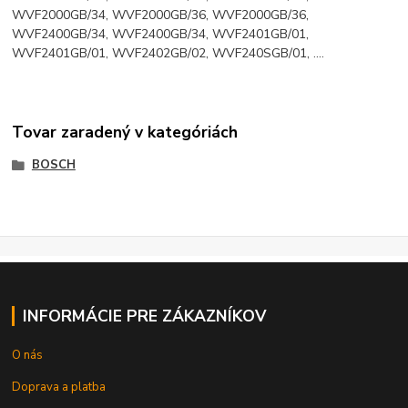
WVF2000GB/34, WVF2000GB/36, WVF2000GB/36,
WVF2400GB/34, WVF2400GB/34, WVF2401GB/01,
WVF2401GB/01, WVF2402GB/02, WVF240SGB/01, ....
Tovar zaradený v kategóriách
BOSCH
INFORMÁCIE PRE ZÁKAZNÍKOV
O nás
Doprava a platba