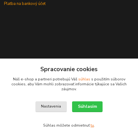
Platba na bankový účet
+421 905937744
Spracovanie cookies
leksunsro@gmail.com
Náš e-shop a partneri potrebujú Váš
súhlas
s použitím súborov
cookies, aby Vám mohli zobrazovať informácie týkajúce sa Vašich
záujmov.
Súhlasím
Nastavenia
Upravit sběr cookies.
Súhlas môžete odmietnuť
tu
.
Vytvorené na
Eshop-rychlo.sk