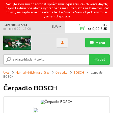
Venujte zvýšenú pozornosť správnemu vypísaniu Vašich kontaktných
údajov. Faktúru posielame výhradne na mail. Pri platbe na bankový účet,
pokyny na zaplatenie posielame len keď máme Vami objednaný tovar
fyzicky k dispozícii.
0
ks
+421 905937744
EUR
za
0,00 EUR
po - pia 9:00 - 17:00
Menu
Hľadať
Úvod
Náhradné diely na práčky
Čerpadlá
BOSCH
Čerpadlo
BOSCH
Čerpadlo BOSCH