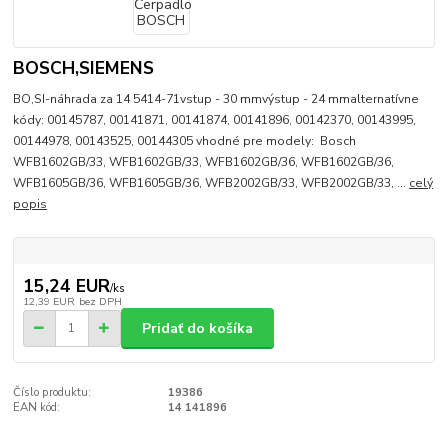
BOSCH,SIEMENS
BO,SI-náhrada za 14 5414-71vstup - 30 mmvýstup - 24 mmalternatívne
kódy: 00145787, 00141871, 00141874, 00141896, 00142370, 00143995,
00144978, 00143525, 00144305 vhodné pre modely: Bosch
WFB1602GB/33, WFB1602GB/33, WFB1602GB/36, WFB1602GB/36,
WFB1605GB/36, WFB1605GB/36, WFB2002GB/33, WFB2002GB/33, ...
celý
popis
15,24 EUR
/
ks
12,39 EUR
bez DPH
Pridať do košíka
Číslo produktu:
19386
EAN kód:
14 141896