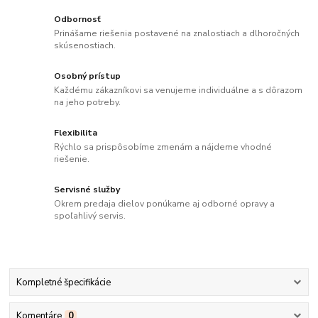
Odbornosť
Prinášame riešenia postavené na znalostiach a dlhoročných
skúsenostiach.
Osobný prístup
Každému zákazníkovi sa venujeme individuálne a s dôrazom
na jeho potreby.
Flexibilita
Rýchlo sa prispôsobíme zmenám a nájdeme vhodné
riešenie.
Servisné služby
Okrem predaja dielov ponúkame aj odborné opravy a
spoľahlivý servis.
Kompletné špecifikácie
Komentáre
0