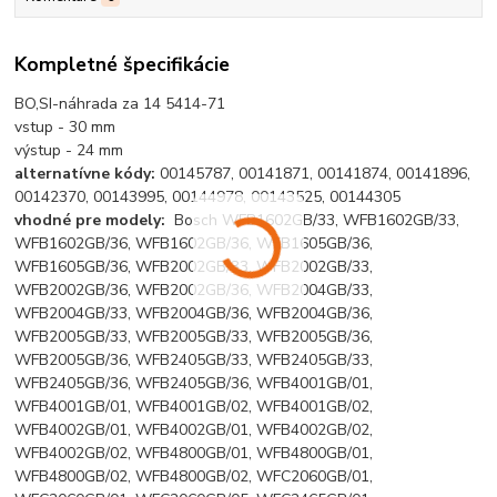
Kompletné špecifikácie
BO,SI-náhrada za 14 5414-71
vstup - 30 mm
výstup - 24 mm
alternatívne kódy:
00145787, 00141871, 00141874, 00141896,
00142370, 00143995, 00144978, 00143525, 00144305
vhodné pre modely:
Bosch WFB1602GB/33, WFB1602GB/33,
WFB1602GB/36, WFB1602GB/36, WFB1605GB/36,
WFB1605GB/36, WFB2002GB/33, WFB2002GB/33,
WFB2002GB/36, WFB2002GB/36, WFB2004GB/33,
WFB2004GB/33, WFB2004GB/36, WFB2004GB/36,
WFB2005GB/33, WFB2005GB/33, WFB2005GB/36,
WFB2005GB/36, WFB2405GB/33, WFB2405GB/33,
WFB2405GB/36, WFB2405GB/36, WFB4001GB/01,
WFB4001GB/01, WFB4001GB/02, WFB4001GB/02,
WFB4002GB/01, WFB4002GB/01, WFB4002GB/02,
WFB4002GB/02, WFB4800GB/01, WFB4800GB/01,
WFB4800GB/02, WFB4800GB/02, WFC2060GB/01,