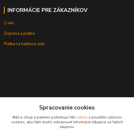
INFORMÁCIE PRE ZÁKAZNÍKOV
O nás
Doprava a platba
Platba na bankový účet
+421 905937744
Spracovanie cookies
leksunsro@gmail.com
Náš e-shop a partneri potrebujú Váš
súhlas
s použitím súborov
cookies, aby Vám mohli zobrazovať informácie týkajúce sa Vašich
záujmov.