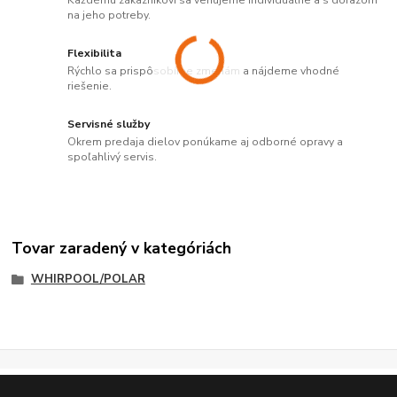
Každému zákazníkovi sa venujeme individuálne a s dôrazom
na jeho potreby.
Flexibilita
Rýchlo sa prispôsobíme zmenám a nájdeme vhodné
riešenie.
Servisné služby
Okrem predaja dielov ponúkame aj odborné opravy a
spoľahlivý servis.
Tovar zaradený v kategóriách
WHIRPOOL/POLAR