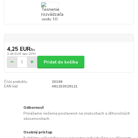
4,25 EUR
/
ks
3,46 EUR
bez DPH
Pridať do košíka
Číslo produktu:
20196
EAN kód:
481253029121
Odbornosť
Prinášame riešenia postavené na znalostiach a dlhoročných
skúsenostiach.
Osobný prístup