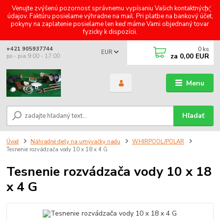
Venujte zvýšenú pozornosť správnemu vypísaniu Vašich kontaktných
údajov. Faktúru posielame výhradne na mail. Pri platbe na bankový účet,
pokyny na zaplatenie posielame len keď máme Vami objednaný tovar
fyzicky k dispozícii.
0
ks
+421 905937744
EUR
za
0,00 EUR
po - pia 9:00 - 17:00
Menu
Hľadať
Úvod
Náhradné diely na umývačky riadu
WHIRPOOL/POLAR
Tesnenie rozvádzača vody 10 x 18 x 4 G
Tesnenie rozvádzača vody 10 x 18
x 4 G