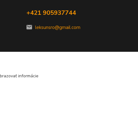
+421 905937744
leksunsro@gmail.com
brazovať informácie
Vytvorené na
Eshop-rychlo.sk