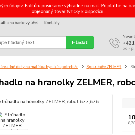
ých údajov. Faktúru posielame výhradne na mail. Pri platbe na 
objednaný tovar fyzicky k dispozícii.
latba na bankový účet
Kontakty
Neviet
Hľadať
+421
po - pi
áhradné diely na malé kuchynské spotrebiče
Spotrebiče ZELMER
St
hadlo na hranolky ZELMER, rob
10
8,7