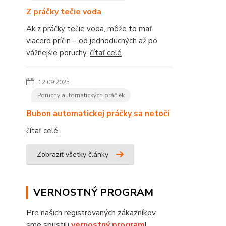
Z práčky tečie voda
Ak z práčky tečie voda, môže to mať
viacero príčin – od jednoduchých až po
vážnejšie poruchy.
čítať celé
12.09.2025
Poruchy automatických práčiek
Bubon automatickej práčky sa netočí
čítať celé
Zobraziť všetky články
VERNOSTNÝ PROGRAM
Pre našich registrovaných zákazníkov
sme spustili
vernostný program
!