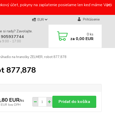
bankový účet, pokyny na zaplatenie posielame len keď máme Vami
Prihlásenie
EUR
e si rady? Zavolajte.
0
ks
 905937744
za
0,00 EUR
a 9:00 - 17:00
rúhadlo na hranolky ZELMER, robot 877,878
ot 877,878
,80 EUR
/
ks
Pridať do košíka
8 EUR
bez DPH