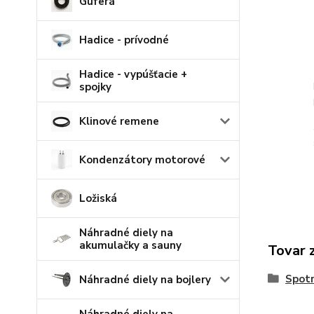
Guferá
Hadice - prívodné
Hadice - vypúšťacie +
spojky
Klinové remene
Kondenzátory motorové
Ložiská
Náhradné diely na
akumulačky a sauny
Tovar 
Spot
Náhradné diely na bojlery