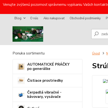
Venujte zvýšenú pozornosť správnemu vypísaniu Vašich kontaktn
Blog
O nás
Ako nakupovať
Obchodné podmienky
P
Ponuka sortimentu
Úvod
N
Strú
AUTOMATICKÉ PRÁČKY
po generálke
Čistiace prostriedky
Čerpadlá vibračné -
kávovary, vysávače