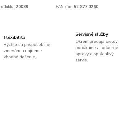
roduktu:
20089
EAN kód:
52 877.0260
Servisné služby
Flexibilita
Okrem predaja dielov
Rýchlo sa prispôsobíme
ponúkame aj odborné
zmenám a nájdeme
opravy a spoľahlivý
vhodné riešenie.
servis.