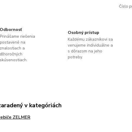
Číslo p
Odbornosť
Osobný prístup
Prinášame riešenia
Každému zákazníkovi sa
postavené na
venujeme individuálne a
znalostiach a
s dôrazom na jeho
dlhoročných
potreby.
skúsenostiach.
zaradený v kategóriách
rebiče ZELMER