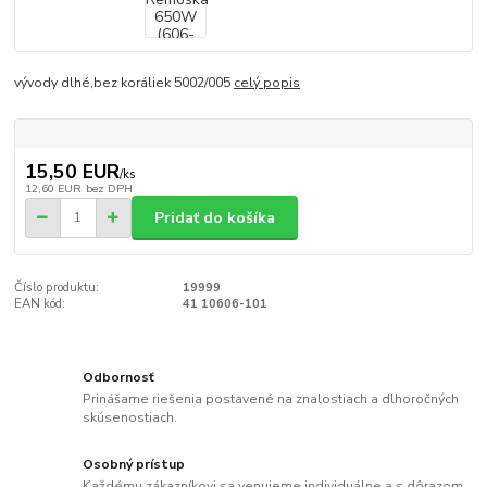
vývody dlhé,bez koráliek 5002/005
celý popis
15,50 EUR
/
ks
12,60 EUR
bez DPH
Pridať do košíka
Číslo produktu:
19999
EAN kód:
41 10606-101
Odbornosť
Prinášame riešenia postavené na znalostiach a dlhoročných
skúsenostiach.
Osobný prístup
Každému zákazníkovi sa venujeme individuálne a s dôrazom