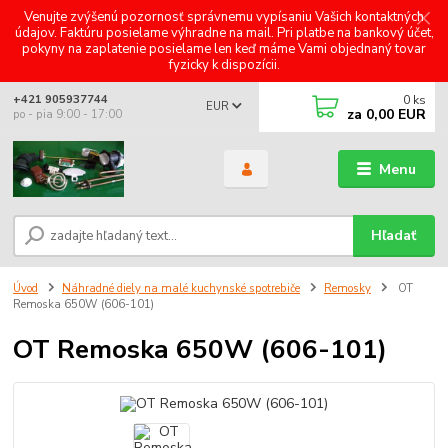
Venujte zvýšenú pozornosť správnemu vypísaniu Vašich kontaktných
údajov. Faktúru posielame výhradne na mail. Pri platbe na bankový účet,
pokyny na zaplatenie posielame len keď máme Vami objednaný tovar
fyzicky k dispozícii.
0
ks
+421 905937744
EUR
za
0,00 EUR
po - pia 9:00 - 17:00
Menu
Hľadať
Úvod
Náhradné diely na malé kuchynské spotrebiče
Remosky
OT
Remoska 650W (606-101)
OT Remoska 650W (606-101)