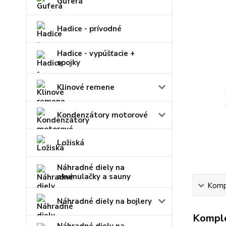
Guferá
Hadice - prívodné
Hadice - vypúšťacie +
spojky
Klinové remene
Kondenzátory motorové
Ložiská
Náhradné diely na
akumulačky a sauny
Kompl
Náhradné diely na bojlery
Komple