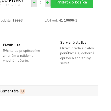
,00 EUR
/
ks
Pridať do košíka
01 EUR
bez DPH
roduktu:
19998
EAN kód:
41 10606-1
Servisné služby
Flexibilita
Okrem predaja dielov
Rýchlo sa prispôsobíme
ponúkame aj odborné
zmenám a nájdeme
opravy a spoľahlivý
vhodné riešenie.
servis.
Komentáre
0