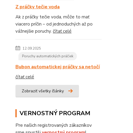
Z práčky tečie voda
Ak z práčky tečie voda, môže to mať
viacero príčin – od jednoduchých až po
vážnejšie poruchy.
čítať celé
12.09.2025
Poruchy automatických práčiek
Bubon automatickej práčky sa netočí
čítať celé
Zobraziť všetky články
VERNOSTNÝ PROGRAM
Pre našich registrovaných zákazníkov
sme spustili
vernostný program
!