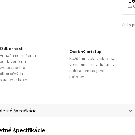
16
13,
Číslo p
Odbornosť
Osobný prístup
Prinášame riešenia
Každému zákazníkovi sa
postavené na
venujeme individuálne a
znalostiach a
s dôrazom na jeho
dlhoročných
potreby.
skúsenostiach.
etné špecifikácie
tné špecifikácie