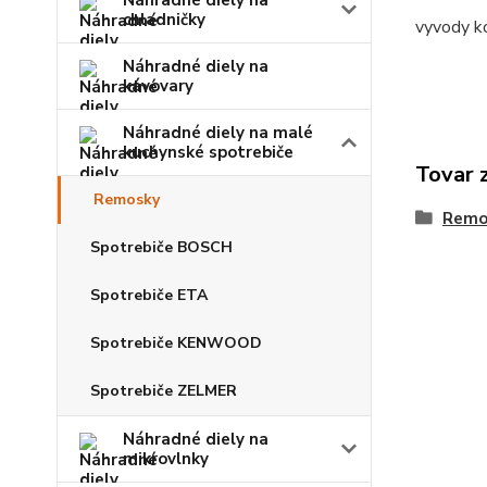
Náhradné diely na
chladničky
vyvody k
Náhradné diely na
kávovary
Náhradné diely na malé
kuchynské spotrebiče
Tovar 
Remosky
Remo
Spotrebiče BOSCH
Spotrebiče ETA
Spotrebiče KENWOOD
Spotrebiče ZELMER
Náhradné diely na
mikrovlnky