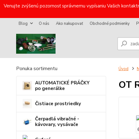
Venujte zvýšenú pozornosť správnemu vypísaniu Vašich kontaktn
Blog
O nás
Ako nakupovať
Obchodné podmienky
P
Ponuka sortimentu
Úvod
N
OT 
AUTOMATICKÉ PRÁČKY
po generálke
Čistiace prostriedky
Čerpadlá vibračné -
kávovary, vysávače