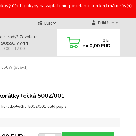
bankový účet, pokyny na zaplatenie posielame len keď máme Vami
Prihlásenie
EUR
e si rady? Zavolajte.
0
ks
 905937744
za
0,00 EUR
a 9:00 - 17:00
 650W (606-1)
korálky+očká 5002/001
 koralky+očka 5002/001
celý popis