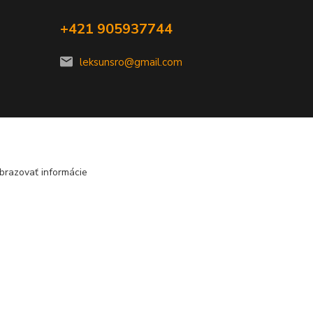
+421 905937744
leksunsro@gmail.com
brazovať informácie
Vytvorené na
Eshop-rychlo.sk