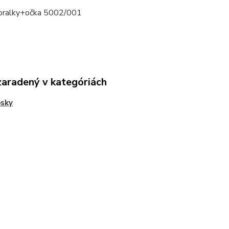
oralky+očka 5002/001
zaradený v kategóriách
sky