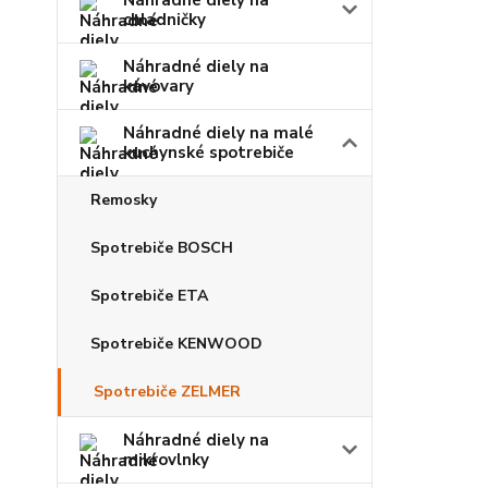
Náhradné diely na
chladničky
Náhradné diely na
kávovary
Náhradné diely na malé
kuchynské spotrebiče
Remosky
Spotrebiče BOSCH
Spotrebiče ETA
Spotrebiče KENWOOD
Spotrebiče ZELMER
Náhradné diely na
mikrovlnky