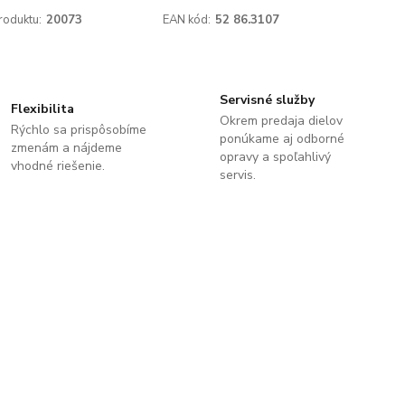
roduktu:
20073
EAN kód:
52 86.3107
Servisné služby
Flexibilita
Okrem predaja dielov
Rýchlo sa prispôsobíme
ponúkame aj odborné
zmenám a nájdeme
opravy a spoľahlivý
vhodné riešenie.
servis.