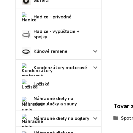
Guferá
Hadice - prívodné
Hadice - vypúšťacie +
spojky
Klinové remene
Kondenzátory motorové
Ložiská
Náhradné diely na
akumulačky a sauny
Tovar 
Spot
Náhradné diely na bojlery