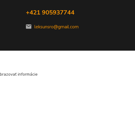
+421 905937744
leksunsro@gmail.com
brazovať informácie
Vytvorené na
Eshop-rychlo.sk