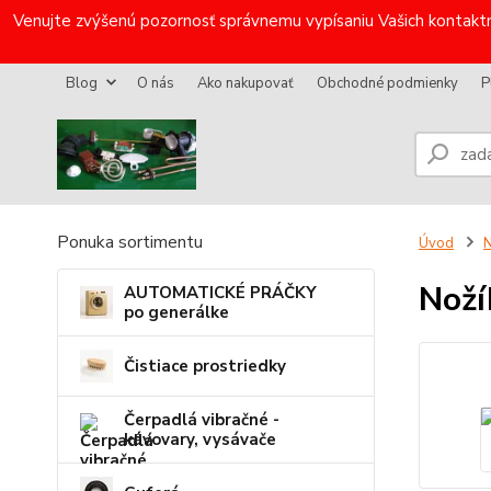
Venujte zvýšenú pozornosť správnemu vypísaniu Vašich kontaktn
Blog
O nás
Ako nakupovať
Obchodné podmienky
P
Ponuka sortimentu
Úvod
N
Noží
AUTOMATICKÉ PRÁČKY
po generálke
Čistiace prostriedky
Čerpadlá vibračné -
kávovary, vysávače