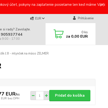
bankový účet, pokyny na zaplatenie posielame len keď máme Vami
Prihlásenie
EUR
e si rady? Zavolajte.
0
ks
 905937744
za
0,00 EUR
a 9:00 - 17:00
žík č.8 - mlynček na mäso ZELMER
R
77 EUR
/
ks
Pridať do košíka
7 EUR
bez DPH