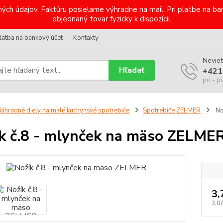
ých údajov. Faktúru posielame výhradne na mail. Pri platbe na 
objednaný tovar fyzicky k dispozícii.
latba na bankový účet
Kontakty
Neviet
Hľadať
+421
po - pi
áhradné diely na malé kuchynské spotrebiče
Spotrebiče ZELMER
No
k č.8 - mlynček na mäso ZELME
3,
3,0