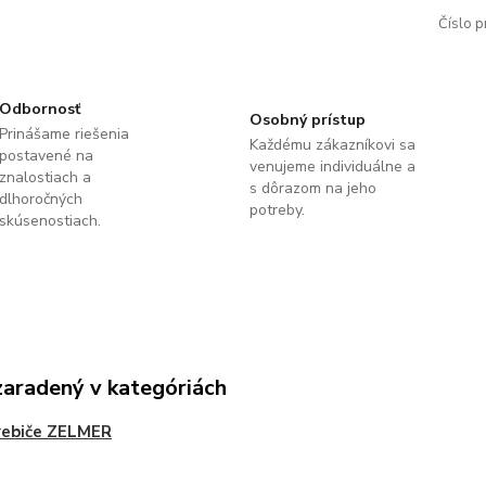
Číslo p
Odbornosť
Osobný prístup
Prinášame riešenia
Každému zákazníkovi sa
postavené na
venujeme individuálne a
znalostiach a
s dôrazom na jeho
dlhoročných
potreby.
skúsenostiach.
zaradený v kategóriách
rebiče ZELMER