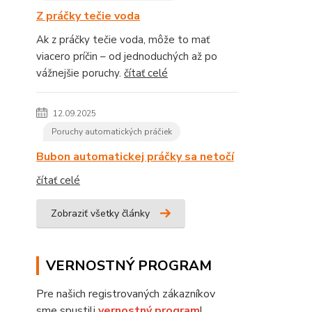
Z práčky tečie voda
Ak z práčky tečie voda, môže to mať
viacero príčin – od jednoduchých až po
vážnejšie poruchy.
čítať celé
12.09.2025
Poruchy automatických práčiek
Bubon automatickej práčky sa netočí
čítať celé
Zobraziť všetky články
VERNOSTNÝ PROGRAM
Pre našich registrovaných zákazníkov
sme spustili
vernostný program
!