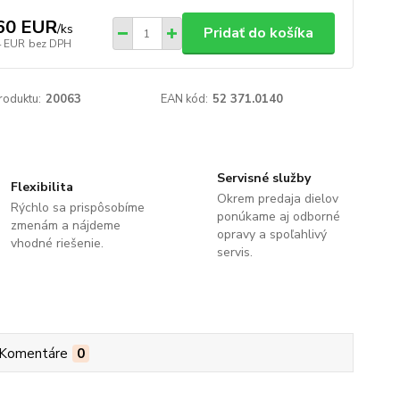
60 EUR
/
ks
Pridať do košíka
4 EUR
bez DPH
roduktu:
20063
EAN kód:
52 371.0140
Servisné služby
Flexibilita
Okrem predaja dielov
Rýchlo sa prispôsobíme
ponúkame aj odborné
zmenám a nájdeme
opravy a spoľahlivý
vhodné riešenie.
servis.
Komentáre
0