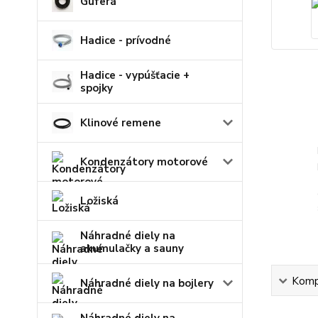
Guferá
Hadice - prívodné
Hadice - vypúšťacie +
spojky
Klinové remene
Kondenzátory motorové
Ložiská
Náhradné diely na
akumulačky a sauny
Kompl
Náhradné diely na bojlery