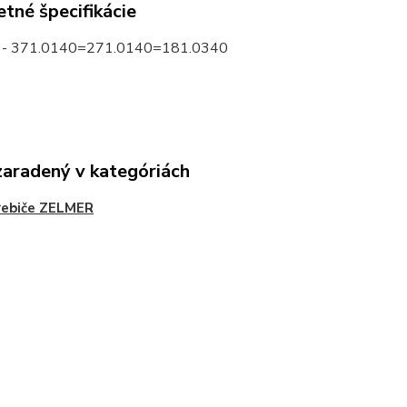
tné špecifikácie
- 371.0140=271.0140=181.0340
zaradený v kategóriách
rebiče ZELMER