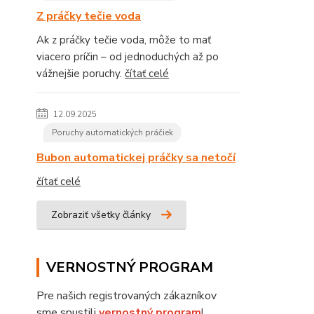
Z práčky tečie voda
Ak z práčky tečie voda, môže to mať
viacero príčin – od jednoduchých až po
vážnejšie poruchy.
čítať celé
12.09.2025
Poruchy automatických práčiek
Bubon automatickej práčky sa netočí
čítať celé
Zobraziť všetky články
VERNOSTNÝ PROGRAM
Pre našich registrovaných zákazníkov
sme spustili
vernostný program
!