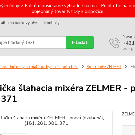
ých údajov. Faktúru posielame výhradne na mail. Pri platbe na 
objednaný tovar fyzicky k dispozícii.
latba na bankový účet
Kontakty
Neviet
Hľadať
+421
po - pi
áhradné diely na malé kuchynské spotrebiče
Spotrebiče ZELMER
Me
ička šlahacia mixéra ZELMER - p
 371
ZELME