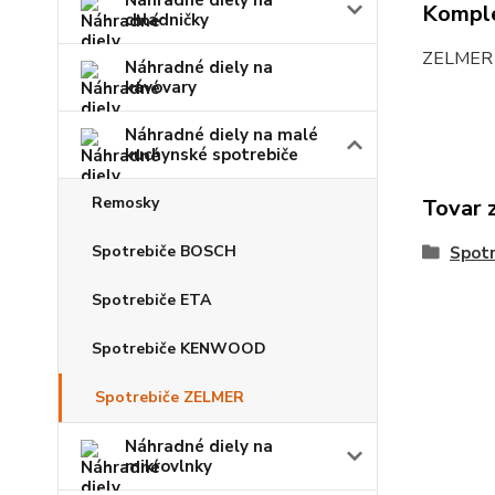
Náhradné diely na
Komple
chladničky
ZELMER 
Náhradné diely na
kávovary
Náhradné diely na malé
kuchynské spotrebiče
Remosky
Tovar 
Spotrebiče BOSCH
Spot
Spotrebiče ETA
Spotrebiče KENWOOD
Spotrebiče ZELMER
Náhradné diely na
mikrovlnky