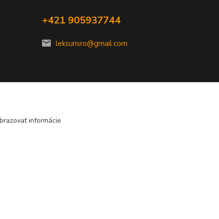
+421 905937744
leksunsro@gmail.com
brazovať informácie
Vytvorené na
Eshop-rychlo.sk