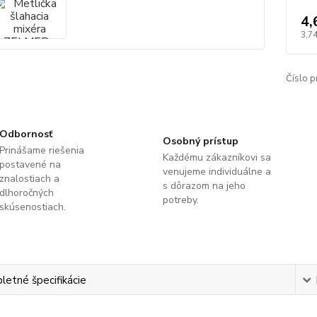
4,
3,7
Číslo p
Odbornosť
Osobný prístup
Prinášame riešenia
Každému zákazníkovi sa
postavené na
venujeme individuálne a
znalostiach a
s dôrazom na jeho
dlhoročných
potreby.
skúsenostiach.
etné špecifikácie