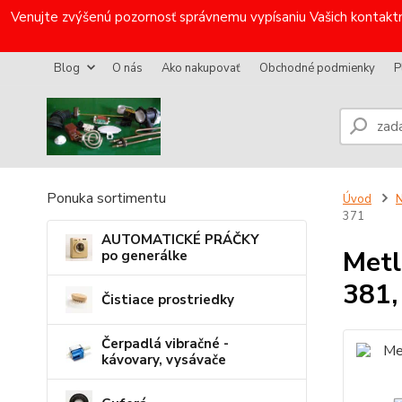
Venujte zvýšenú pozornosť správnemu vypísaniu Vašich kontaktn
Blog
O nás
Ako nakupovať
Obchodné podmienky
P
Ponuka sortimentu
Úvod
N
371
AUTOMATICKÉ PRÁČKY
Metl
po generálke
381,
Čistiace prostriedky
Čerpadlá vibračné -
kávovary, vysávače