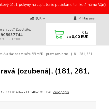
bankový účet, pokyny na zaplatenie posielame len keď máme Vami
Prihlásenie
EUR
e si rady? Zavolajte.
0
ks
 905937744
za
0,00 EUR
a 9:00 - 17:00
tlička šlahacia mixéra ZELMER - pravá (ozubená), (181, 281, 381,
ravá (ozubená), (181, 281,
R - 371.0140=271.0140=181.0340
celý popis