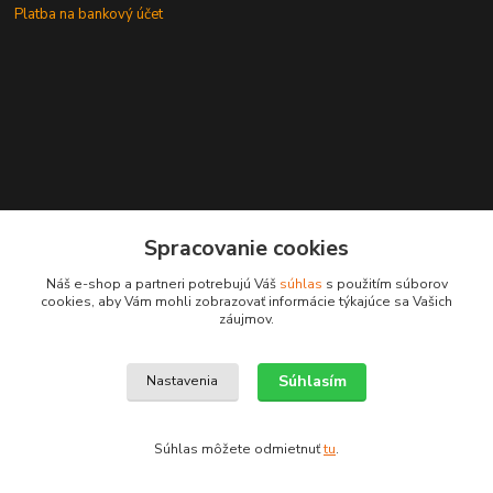
Platba na bankový účet
+421 905937744
Spracovanie cookies
leksunsro@gmail.com
Náš e-shop a partneri potrebujú Váš
súhlas
s použitím súborov
cookies, aby Vám mohli zobrazovať informácie týkajúce sa Vašich
záujmov.
Súhlasím
Nastavenia
Upravit sběr cookies.
Súhlas môžete odmietnuť
tu
.
Vytvorené na
Eshop-rychlo.sk