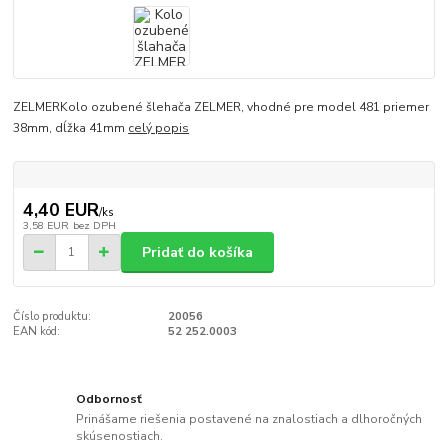
ZELMERKolo ozubené šlehača ZELMER, vhodné pre model 481 priemer
38mm, dĺžka 41mm
celý popis
4,40 EUR
/
ks
3,58 EUR
bez DPH
Pridať do košíka
Číslo produktu:
20056
EAN kód:
52 252.0003
Odbornosť
Prinášame riešenia postavené na znalostiach a dlhoročných
skúsenostiach.