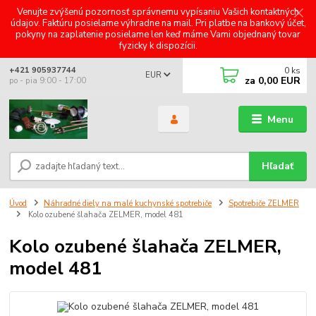
Venujte zvýšenú pozornosť správnemu vypísaniu Vašich kontaktných
údajov. Faktúru posielame výhradne na mail. Pri platbe na bankový účet,
pokyny na zaplatenie posielame len keď máme Vami objednaný tovar
fyzicky k dispozícii.
0
ks
+421 905937744
EUR
za
0,00 EUR
po - pia 9:00 - 17:00
Menu
Hľadať
Úvod
Náhradné diely na malé kuchynské spotrebiče
Spotrebiče ZELMER
Kolo ozubené šlahača ZELMER, model 481
Kolo ozubené šlahača ZELMER,
model 481