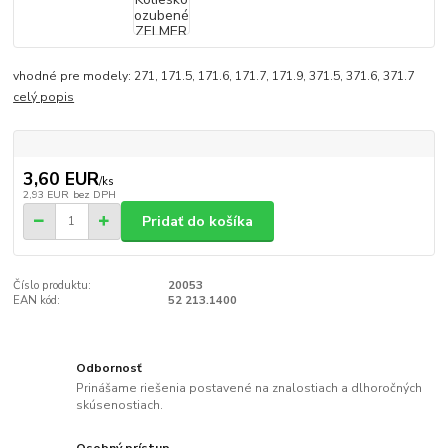
vhodné pre modely: 271, 171.5, 171.6, 171.7, 171.9, 371.5, 371.6, 371.7
celý popis
3,60 EUR
/
ks
2,93 EUR
bez DPH
Pridať do košíka
Číslo produktu:
20053
EAN kód:
52 213.1400
Odbornosť
Prinášame riešenia postavené na znalostiach a dlhoročných
skúsenostiach.