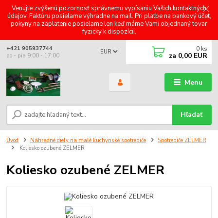
Venujte zvýšenú pozornosť správnemu vypísaniu Vašich kontaktných
údajov. Faktúru posielame výhradne na mail. Pri platbe na bankový účet,
pokyny na zaplatenie posielame len keď máme Vami objednaný tovar
fyzicky k dispozícii.
0
ks
+421 905937744
EUR
za
0,00 EUR
po - pia 9:00 - 17:00
Menu
Hľadať
Úvod
Náhradné diely na malé kuchynské spotrebiče
Spotrebiče ZELMER
Koliesko ozubené ZELMER
Koliesko ozubené ZELMER