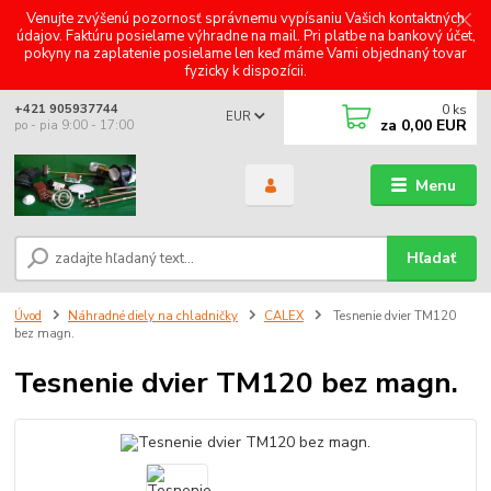
Venujte zvýšenú pozornosť správnemu vypísaniu Vašich kontaktných
údajov. Faktúru posielame výhradne na mail. Pri platbe na bankový účet,
pokyny na zaplatenie posielame len keď máme Vami objednaný tovar
fyzicky k dispozícii.
0
ks
+421 905937744
EUR
za
0,00 EUR
po - pia 9:00 - 17:00
Menu
Hľadať
Úvod
Náhradné diely na chladničky
CALEX
Tesnenie dvier TM120
bez magn.
Tesnenie dvier TM120 bez magn.