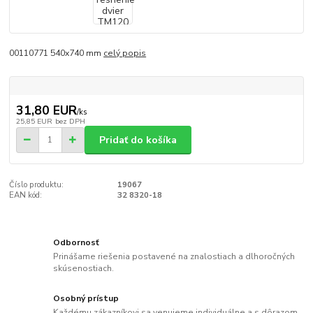
00110771 540x740 mm
celý popis
31,80 EUR
/
ks
25,85 EUR
bez DPH
Pridať do košíka
Číslo produktu:
19067
EAN kód:
32 8320-18
Odbornosť
Prinášame riešenia postavené na znalostiach a dlhoročných
skúsenostiach.
Osobný prístup
Každému zákazníkovi sa venujeme individuálne a s dôrazom