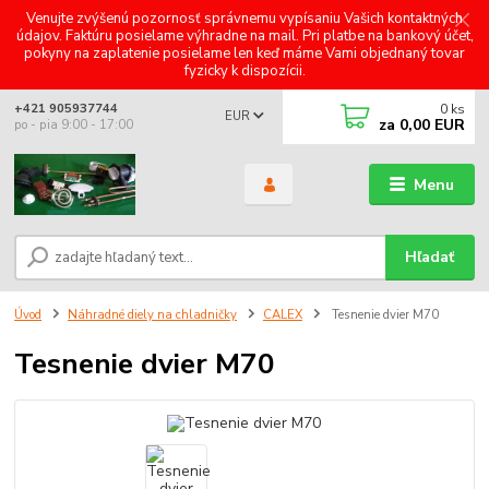
Venujte zvýšenú pozornosť správnemu vypísaniu Vašich kontaktných
údajov. Faktúru posielame výhradne na mail. Pri platbe na bankový účet,
pokyny na zaplatenie posielame len keď máme Vami objednaný tovar
fyzicky k dispozícii.
0
ks
+421 905937744
EUR
za
0,00 EUR
po - pia 9:00 - 17:00
Menu
Hľadať
Úvod
Náhradné diely na chladničky
CALEX
Tesnenie dvier M70
Tesnenie dvier M70