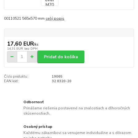
00110521 565x570 mm
celý popis
17,60 EUR
/
ks
14,31 EUR
bez DPH
Pridať do košíka
Číslo produktu:
19065
EAN kód:
32 8320-20
Odbornosť
Prinášame riešenia postavené na znalostiach a dlhoročných
skúsenostiach.
Osobný prístup
Každému zákazníkovi sa venujeme individuálne a s dôrazom
na jeho potreby.