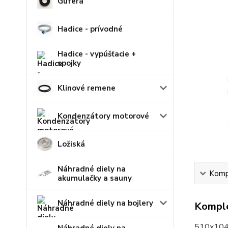
Guferá
Hadice - prívodné
Hadice - vypúšťacie +
spojky
Klinové remene
Kondenzátory motorové
Ložiská
Náhradné diely na
Kompl
akumulačky a sauny
Náhradné diely na bojlery
Komple
510x10