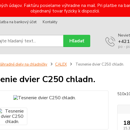
ých údajov. Faktúru posielame výhradne na mail. Pri platbe na 
objednaný tovar fyzicky k dispozícii.
latba na bankový účet
Kontakty
Neviet
Hľadať
+421
po - pi
áhradné diely na chladničky
CALEX
Tesnenie dvier C250 chladn.
enie dvier C250 chladn.
510x1
18
15,