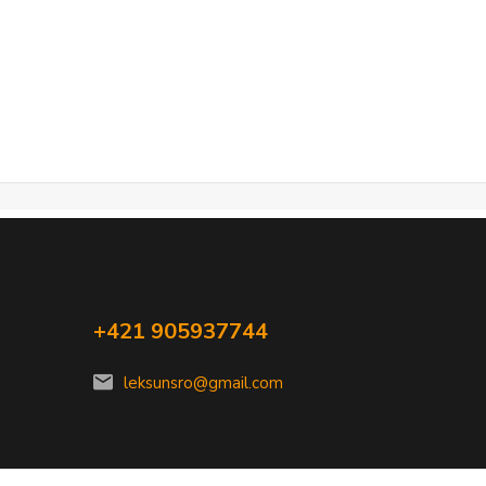
+421 905937744
leksunsro@gmail.com