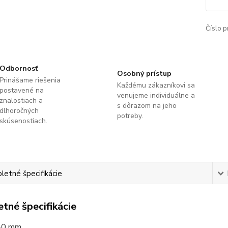
Číslo p
Odbornosť
Osobný prístup
Prinášame riešenia
Každému zákazníkovi sa
postavené na
venujeme individuálne a
znalostiach a
s dôrazom na jeho
dlhoročných
potreby.
skúsenostiach.
etné špecifikácie
tné špecifikácie
40 mm