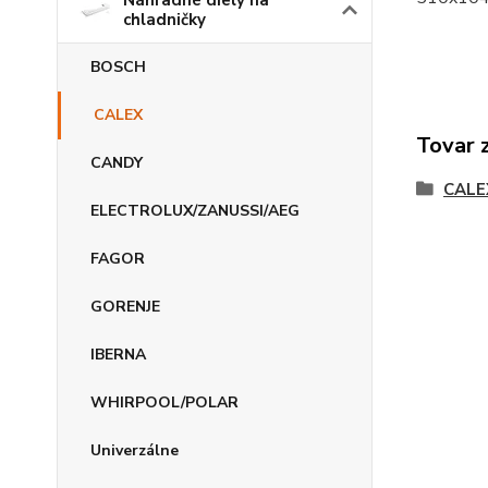
Náhradné diely na
chladničky
BOSCH
CALEX
Tovar 
CANDY
CALE
ELECTROLUX/ZANUSSI/AEG
FAGOR
GORENJE
IBERNA
WHIRPOOL/POLAR
Univerzálne