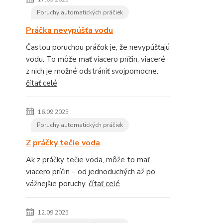
Poruchy automatických práčiek
Práčka nevypúšťa vodu
Častou poruchou práčok je, že nevypúšťajú
vodu. To môže mať viacero príčin, viaceré
z nich je možné odstrániť svojpomocne.
čítať celé
16.09.2025
Poruchy automatických práčiek
Z práčky tečie voda
Ak z práčky tečie voda, môže to mať
viacero príčin – od jednoduchých až po
vážnejšie poruchy.
čítať celé
12.09.2025