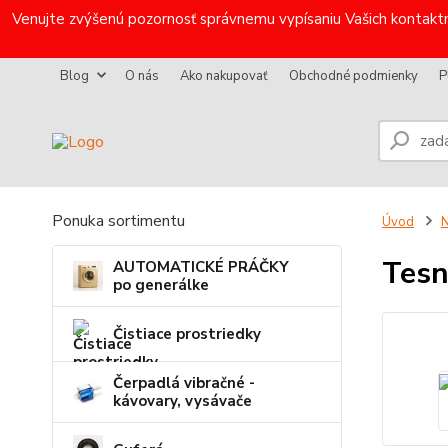
Venujte zvýšenú pozornosť správnemu vypísaniu Vašich kontaktn
Blog
O nás
Ako nakupovať
Obchodné podmienky
P
Ponuka sortimentu
Úvod
N
Tesn
AUTOMATICKÉ PRÁČKY
po generálke
Čistiace prostriedky
Čerpadlá vibračné -
kávovary, vysávače