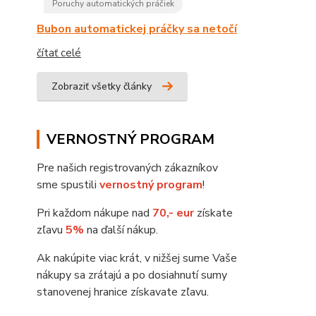
Poruchy automatických práčiek
Bubon automatickej práčky sa netočí
čítať celé
Zobraziť všetky články
VERNOSTNÝ PROGRAM
Pre našich registrovaných zákazníkov
sme spustili
vernostný program
!
Pri každom nákupe nad
70,- eur
získate
zľavu
5%
na ďalší nákup.
Ak nakúpite viac krát, v nižšej sume Vaše
nákupy sa zrátajú a po dosiahnutí sumy
stanovenej hranice získavate zľavu.