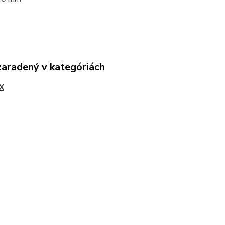
zaradený v kategóriách
X