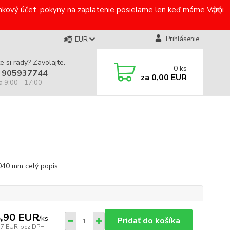
bankový účet, pokyny na zaplatenie posielame len keď máme Vami
Prihlásenie
EUR
e si rady? Zavolajte.
0
ks
 905937744
za
0,00 EUR
a 9:00 - 17:00
040 mm
celý popis
,90 EUR
/
ks
Pridať do košíka
37 EUR
bez DPH