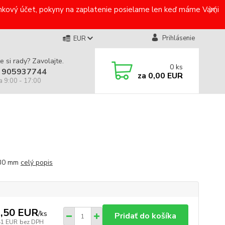
bankový účet, pokyny na zaplatenie posielame len keď máme Vami
Prihlásenie
EUR
e si rady? Zavolajte.
0
ks
 905937744
za
0,00 EUR
a 9:00 - 17:00
30 mm
celý popis
,50 EUR
/
ks
Pridať do košíka
41 EUR
bez DPH