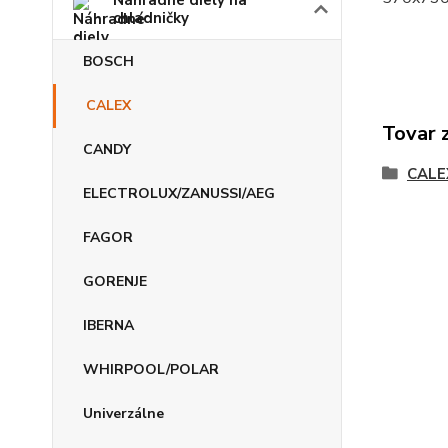
Náhradné diely na
chladničky
BOSCH
CALEX
Tovar 
CANDY
CALE
ELECTROLUX/ZANUSSI/AEG
FAGOR
GORENJE
IBERNA
WHIRPOOL/POLAR
Univerzálne