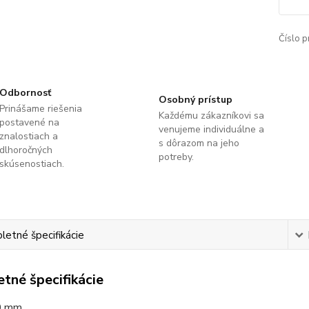
Číslo p
Odbornosť
Osobný prístup
Prinášame riešenia
Každému zákazníkovi sa
postavené na
venujeme individuálne a
znalostiach a
s dôrazom na jeho
dlhoročných
potreby.
skúsenostiach.
etné špecifikácie
tné špecifikácie
0 mm