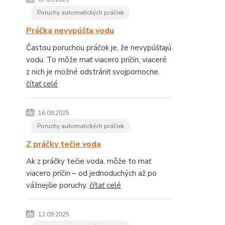
Poruchy automatických práčiek
Práčka nevypúšťa vodu
Častou poruchou práčok je, že nevypúšťajú
vodu. To môže mať viacero príčin, viaceré
z nich je možné odstrániť svojpomocne.
čítať celé
16.09.2025
Poruchy automatických práčiek
Z práčky tečie voda
Ak z práčky tečie voda, môže to mať
viacero príčin – od jednoduchých až po
vážnejšie poruchy.
čítať celé
12.09.2025