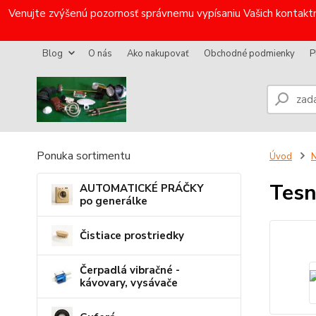
Venujte zvýšenú pozornosť správnemu vypísaniu Vašich kontaktn
Blog
O nás
Ako nakupovať
Obchodné podmienky
P
Ponuka sortimentu
Úvod
N
Tesn
AUTOMATICKÉ PRÁČKY
po generálke
Čistiace prostriedky
Čerpadlá vibračné -
kávovary, vysávače