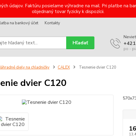
ých údajov. Faktúru posielame výhradne na mail. Pri platbe na 
objednaný tovar fyzicky k dispozícii.
latba na bankový účet
Kontakty
Neviet
Hľadať
+421
po - pi
áhradné diely na chladničky
CALEX
Tesnenie dvier C120
enie dvier C120
570x7
16
13,