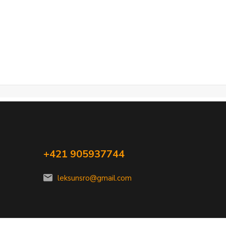
+421 905937744
leksunsro@gmail.com