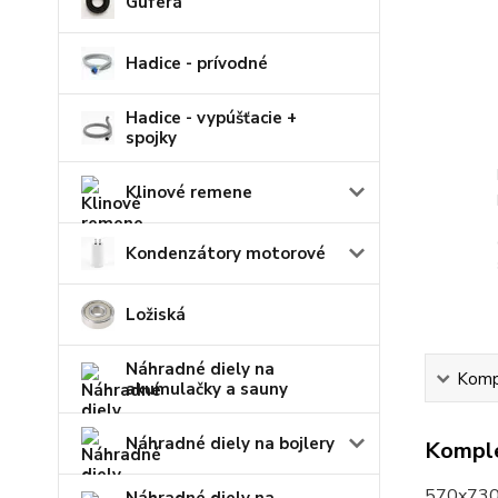
Guferá
Hadice - prívodné
Hadice - vypúšťacie +
spojky
Klinové remene
Kondenzátory motorové
Ložiská
Náhradné diely na
Kompl
akumulačky a sauny
Náhradné diely na bojlery
Komple
570x73