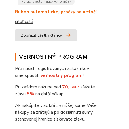
Poruchy automatických práčiek
Bubon automatickej práčky sa netočí
čítať celé
Zobraziť všetky články
VERNOSTNÝ PROGRAM
Pre našich registrovaných zákazníkov
sme spustili
vernostný program
!
Pri každom nákupe nad
70,- eur
získate
zľavu
5%
na ďalší nákup.
Ak nakúpite viac krát, v nižšej sume Vaše
nákupy sa zrátajú a po dosiahnutí sumy
stanovenej hranice získavate zľavu.