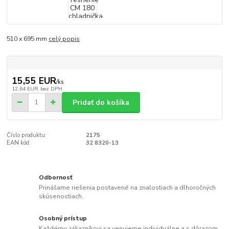
510 x 695 mm
celý popis
15,55 EUR
/
ks
12,64 EUR
bez DPH
Pridať do košíka
Číslo produktu:
2175
EAN kód:
32 8320-13
Odbornosť
Prinášame riešenia postavené na znalostiach a dlhoročných
skúsenostiach.
Osobný prístup
Každému zákazníkovi sa venujeme individuálne a s dôrazom