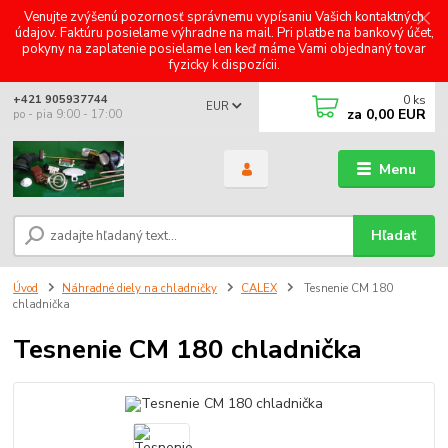
Venujte zvýšenú pozornosť správnemu vypísaniu Vašich kontaktných
údajov. Faktúru posielame výhradne na mail. Pri platbe na bankový účet,
pokyny na zaplatenie posielame len keď máme Vami objednaný tovar
fyzicky k dispozícii.
0
ks
+421 905937744
EUR
za
0,00 EUR
po - pia 9:00 - 17:00
Menu
Hľadať
Úvod
Náhradné diely na chladničky
CALEX
Tesnenie CM 180
chladnička
Tesnenie CM 180 chladnička