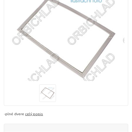
-plné dvere
celý popis