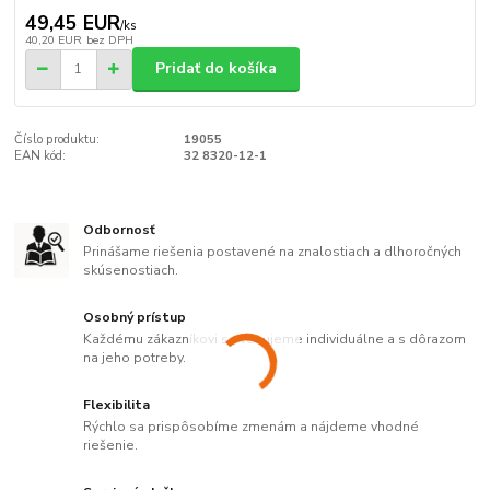
49,45 EUR
/
ks
40,20 EUR
bez DPH
Pridať do košíka
Číslo produktu:
19055
EAN kód:
32 8320-12-1
Odbornosť
Prinášame riešenia postavené na znalostiach a dlhoročných
skúsenostiach.
Osobný prístup
Každému zákazníkovi sa venujeme individuálne a s dôrazom
na jeho potreby.
Flexibilita
Rýchlo sa prispôsobíme zmenám a nájdeme vhodné
riešenie.