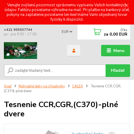
Venujte zvýšenú pozornosť správnemu vypísaniu Vašich kontaktných
údajov. Faktúru posielame výhradne na mail. Pri platbe na bankový účet,
pokyny na zaplatenie posielame len keď máme Vami objednaný tovar
fyzicky k dispozícii.
0
ks
+421 905937744
EUR
za
0,00 EUR
po - pia 9:00 - 17:00
Menu
Hľadať
Úvod
Náhradné diely na chladničky
CALEX
Tesnenie CCR,CGR,
(C370)-plné dvere
Tesnenie CCR,CGR,(C370)-plné
dvere