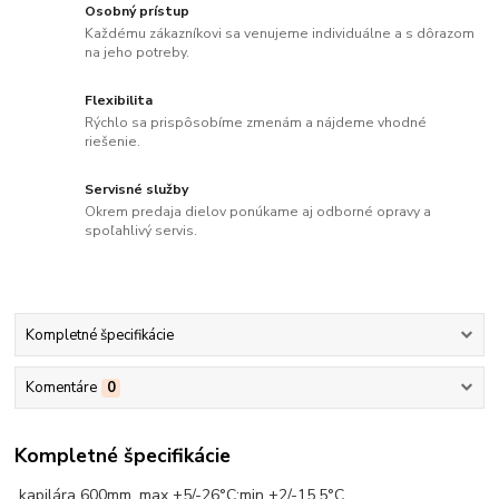
Osobný prístup
Každému zákazníkovi sa venujeme individuálne a s dôrazom
na jeho potreby.
Flexibilita
Rýchlo sa prispôsobíme zmenám a nájdeme vhodné
riešenie.
Servisné služby
Okrem predaja dielov ponúkame aj odborné opravy a
spoľahlivý servis.
Kompletné špecifikácie
Komentáre
0
Kompletné špecifikácie
kapilára 600mm, max +5/-26°C;min +2/-15,5°C