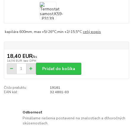
kapilára 600mm, max +5/-26°C;min +2/-15,5°C
celý popis
18,40 EUR
/
ks
14,96 EUR
bez DPH
Pridať do košíka
Číslo produktu:
19161
EAN kód:
32 4801-03
Odbornosť
Prinášame riešenia postavené na znalostiach a dlhoročných
skúsenostiach.