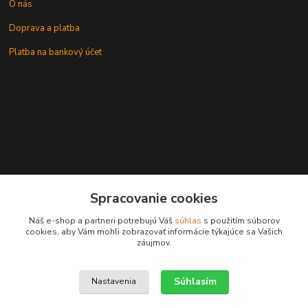
O nás
Doprava a platba
Platba na bankový účet
+421 905937744
Spracovanie cookies
leksunsro@gmail.com
Náš e-shop a partneri potrebujú Váš
súhlas
s použitím súborov
cookies, aby Vám mohli zobrazovať informácie týkajúce sa Vašich
záujmov.
Súhlasím
Nastavenia
Upravit sběr cookies.