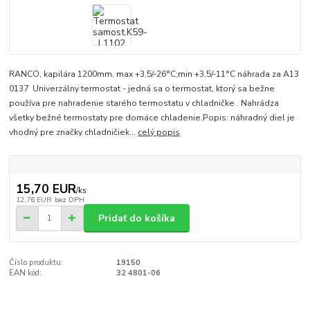
RANCO, kapilára 1200mm, max +3,5/-26°C;min +3,5/-11°C náhrada za A13
0137 Univerzálny termostat - jedná sa o termostat, ktorý sa bežne
používa pre nahradenie starého termostatu v chladničke . Nahrádza
všetky bežné termostaty pre domáce chladenie.Popis: náhradný diel je
vhodný pre značky chladničiek...
celý popis
15,70 EUR
/
ks
12,76 EUR
bez DPH
Pridať do košíka
Číslo produktu:
19150
EAN kód:
32 4801-06