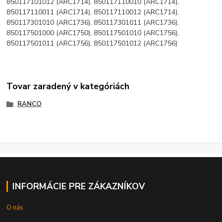
850117101012 (ARC1714), 850117110010 (ARC1714),
850117110011 (ARC1714), 850117110012 (ARC1714),
850117301010 (ARC1736), 850117301011 (ARC1736),
850117501000 (ARC1750), 850117501010 (ARC1756),
850117501011 (ARC1756), 850117501012 (ARC1756)
Tovar zaradený v kategóriách
RANCO
INFORMÁCIE PRE ZÁKAZNÍKOV
O nás