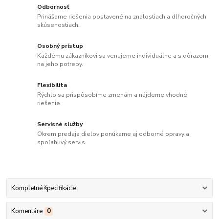
Odbornosť
Prinášame riešenia postavené na znalostiach a dlhoročných
skúsenostiach.
Osobný prístup
Každému zákazníkovi sa venujeme individuálne a s dôrazom
na jeho potreby.
Flexibilita
Rýchlo sa prispôsobíme zmenám a nájdeme vhodné
riešenie.
Servisné služby
Okrem predaja dielov ponúkame aj odborné opravy a
spoľahlivý servis.
Kompletné špecifikácie
Komentáre
0