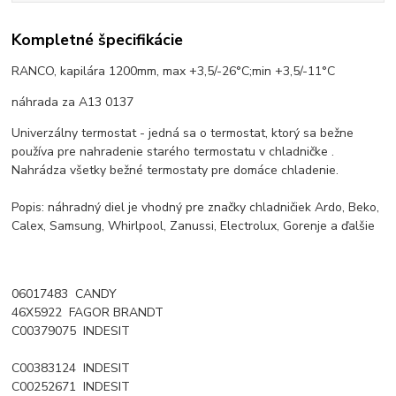
Kompletné špecifikácie
RANCO, kapilára 1200mm, max +3,5/-26°C;min +3,5/-11°C
náhrada za A13 0137
Univerzálny termostat - jedná sa o termostat, ktorý sa bežne
používa pre nahradenie starého termostatu v chladničke .
Nahrádza všetky bežné termostaty pre domáce chladenie.
Popis: náhradný diel je vhodný pre značky chladničiek Ardo, Beko,
Calex, Samsung, Whirlpool, Zanussi, Electrolux, Gorenje a ďalšie
06017483 CANDY
46X5922 FAGOR BRANDT
C00379075 INDESIT
C00383124 INDESIT
C00252671 INDESIT