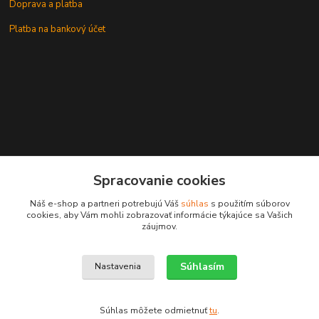
Doprava a platba
Platba na bankový účet
+421 905937744
Spracovanie cookies
leksunsro@gmail.com
Náš e-shop a partneri potrebujú Váš
súhlas
s použitím súborov
cookies, aby Vám mohli zobrazovať informácie týkajúce sa Vašich
záujmov.
Súhlasím
Nastavenia
Upravit sběr cookies.
Súhlas môžete odmietnuť
tu
.