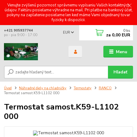
Venujte zvýšenú pozornosť správnemu vypísaniu Vašich kontaktných
údajov. Faktúru posielame výhradne na mail. Pri platbe na bankový účet,
pokyny na zaplatenie posielame len keď máme Vami objednaný tovar
fyzicky k dispozícii.
0
ks
+421 905937744
EUR
za
0,00 EUR
po - pia 9:00 - 17:00
Menu
Hľadať
Úvod
Náhradné diely na chladničky
Termostaty
RANCO
Termostat samost.K59-L1102 000
Termostat samost.K59-L1102
000